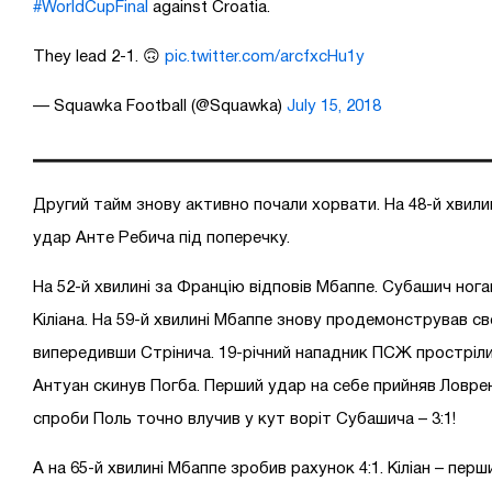
#WorldCupFinal
against Croatia.
They lead 2-1. 🙃
pic.twitter.com/arcfxcHu1y
— Squawka Football (@Squawka)
July 15, 2018
Другий тайм знову активно почали хорвати. На 48-й хвили
удар Анте Ребича під поперечку.
На 52-й хвилині за Францію відповів Мбаппе. Субашич ног
Кіліана. На 59-й хвилині Мбаппе знову продемонстрував с
випередивши Стрінича. 19-річний нападник ПСЖ прострілив
Антуан скинув Погба. Перший удар на себе прийняв Ловрен.
спроби Поль точно влучив у кут воріт Субашича – 3:1!
А на 65-й хвилині Мбаппе зробив рахунок 4:1. Кіліан – перши