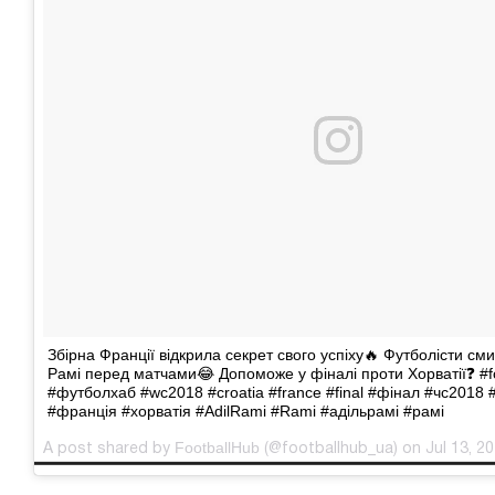
Збірна Франції відкрила секрет свого успіху🔥 Футболісти см
Рамі перед матчами😂 Допоможе у фіналі проти Хорватії❓ #f
#футболхаб #wc2018 #croatia #france #final #фінал #чс2018 
#франція #хорватія #AdilRami #Rami #адільрамі #рамі
FootballHub
A post shared by
(@footballhub_ua) on Jul 13, 2