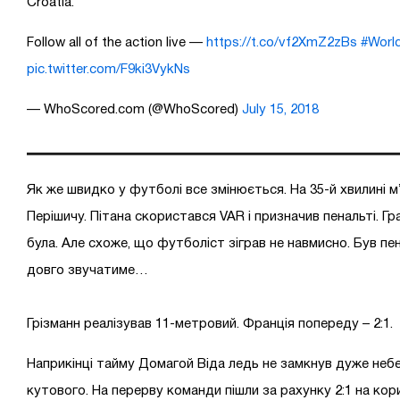
Croatia.
Follow all of the action live —
https://t.co/vf2XmZ2zBs
#Worl
pic.twitter.com/F9ki3VykNs
— WhoScored.com (@WhoScored)
July 15, 2018
Як же швидко у футболі все змінюється. На 35-й хвилині м
Перішичу. Пітана скористався VAR і призначив пенальті. Г
була. Але схоже, що футболіст зіграв не навмисно. Був пен
довго звучатиме…
Грізманн реалізував 11-метровий. Франція попереду – 2:1.
Наприкінці тайму Домагой Віда ледь не замкнув дуже неб
кутового. На перерву команди пішли за рахунку 2:1 на кор