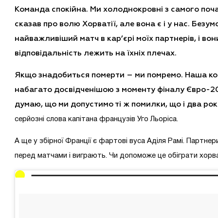
Команда спокійна. Ми холоднокровні з самого поча
сказав про волю Хорватії, але вона є і у нас. Безум
найважливіший матч в кар’єрі моїх партнерів, і вон
відповідальність лежить на їхніх плечах.
Якщо знадобиться померти – ми помремо. Наша к
набагато досвідченішою з моменту фіналу Євро-20
думаю, що ми допустимо ті ж помилки, що і два рок
серйозні слова капітана французів Уго Льоріса.
А ще у збірної Франції є фартові вуса Аділя Рамі. Партнер
перед матчами і виграють. Чи допоможе це обіграти хорв