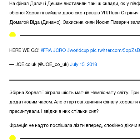
На фінал Далич і Дешам виставили такі ж склади, як у півф
збірної Хорватії вийшли двоє екс-гравців УПЛ Іван Стрінич 
Домагой Віда (Динамо). Захисник киян Йосип Пиварич зали
HERE WE GO!
#FRA
#CRO
#worldcup
pic.twitter.com/5opZsB
— JOE.co.uk (@JOE_co_uk)
July 15, 2018
Збірна Хорватії зіграла шість матчів Чемпіонату світу. Три 
додатковим часом. Але стартові хвилини фіналу хорвати
пресингували. І звідки в них стільки сил?
Франція не надто поспішала лізти вперед, спокійно діючи 