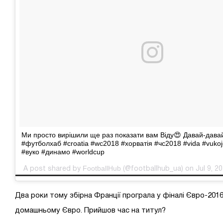
Ми просто вирішили ще раз показати вам Віду😍 Давай-давай
#футболхаб #croatia #wc2018 #хорватія #чс2018 #vida #vukoj
#вуко #динамо #worldcup
FootballHub
A post shared by
(@footballhub_ua) on Jul 9, 2
Два роки тому збірна Франції програла у фіналі Євро-2016
домашньому Євро. Прийшов час на титул?