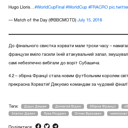
Hugo Lloris…
#WorldCupFinal
#WorldCup
#FRACRO
pic.twit
— Match of the Day (@BBCMOTD)
July 15, 2018
До фінального свистка хорвати мали трохи часу – намагал
французи вміло гасили їхній атакувальний запал, змушувал
самі небезпечно вибігали до воріт Субашича.
4:2 – збірна Франції стала новим футбольним королем світ
прекрасна Хорватія! Дякуємо командам за чудовий фінал!
Теги:
Дідьє Дешам
Домагой Відео
Збірна Франції
зб
Златко Далич
Лука Модрич
Огнен Вукоєвич
чемпіонат 
Поділитися: