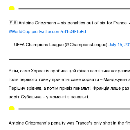
🇫🇷 Antoine Griezmann = six penalties out of six for France. 
#WorldCup
pic.twitter.com/et1sGFtoFd
— UEFA Champions League (@ChampionsLeague)
July 15, 20
Втім, саме Хорватія зробила цей фінал настільки яскравим
голів першого тайму причетні саме хорвати – Манджукич за
Перішич зрівняв, а потім привіз пенальті. Франція лише раз
воріт Субашича – у моменті з пенальті.
Antoine Griezmann's penalty was France's only shot in the firs