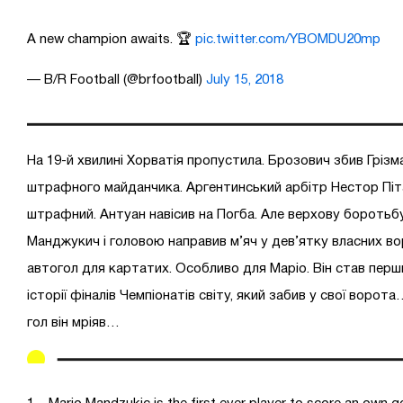
A new champion awaits. 🏆
pic.twitter.com/YBOMDU20mp
— B/R Football (@brfootball)
July 15, 2018
На 19-й хвилині Хорватія пропустила. Брозович збив Грізм
штрафного майданчика. Аргентинський арбітр Нестор Піт
штрафний. Антуан навісив на Погба. Але верхову боротьб
Манджукич і головою направив м’яч у дев’ятку власних во
автогол для картатих. Особливо для Маріо. Він став пер
історії фіналів Чемпіонатів світу, який забив у свої воро
гол він мріяв…