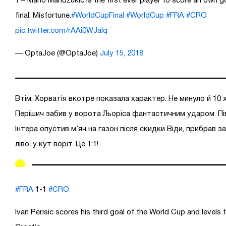
1 – Mario Mandzukic is the first ever player to score an own g
final. Misfortune.
#WorldCupFinal
#WorldCup
#FRA
#CRO
pic.twitter.com/rAAi0WJalq
— OptaJoe (@OptaJoe)
July 15, 2018
Втім, Хорватія вкотре показала характер. Не минуло й 10 х
Перішич забив у ворота Льоріса фантастичним ударом. Пі
Інтера опустив м’яч на газон після скидки Віди, прибрав з
лівої у кут воріт. Це 1:1!
#FRA
1-1
#CRO
Ivan Perisic scores his third goal of the World Cup and levels 