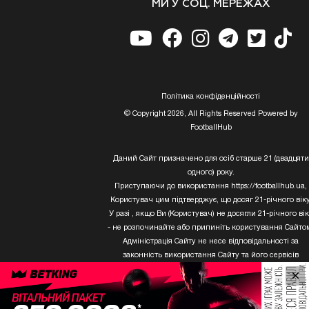
МИ У СОЦ. МЕРЕЖАХ
Полiтика конфiденцiйностi
© Copyright 2026, All Rights Reserved Powered by
FootballHub
Даний Сайт призначено для осіб старше 21 (двадцяти
одного) року.
Приступаючи до використання https://footballhub.ua,
Користувач цим підтверджує, що досяг 21-річного віку
У разі , якщо Ви (Користувач) не досягли 21-річного ві
- не розпочинайте або припиніть користування Сайто
Адміністрація Сайту не несе відповідальності за
законність використання Сайту та його сервісів
Користувачем, який не досяг 21-річного віку.
×
Твори Getty Images, що розміщені на сайті, не можуть