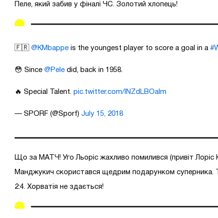
Пеле, який забив у фіналі ЧС. Золотий хлопець!
🇫🇷
@KMbappe
is the youngest player to score a goal in a
#W
😳 Since
@Pele
did, back in 1958.
🔥 Special Talent.
pic.twitter.com/INZdLBOalm
— SPORF (@Sporf)
July 15, 2018
Що за МАТЧ! Уго Льоріс жахливо помилився (привіт Лоріс К
Манджукич скористався щедрим подарунком суперника. 
2:4. Хорватія не здається!