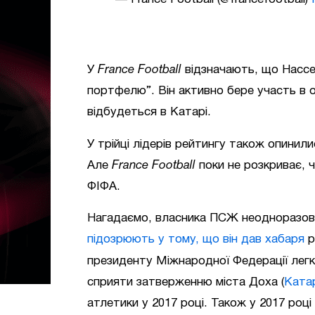
У
France Football
відзначають, що Нассер
портфелю”. Він активно бере участь в о
відбудеться в Катарі.
У трійці лідерів рейтингу також опинил
Але
France Football
поки не розкриває, 
ФІФА.
Нагадаємо, власника ПСЖ неодноразово
підозрюють у тому, що він дав хабаря
р
президенту Міжнародної Федерації легк
сприяти затверженню міста Доха (
Ката
атлетики у 2017 році. Також у 2017 році