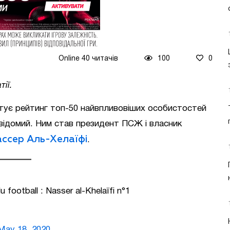
Online 40 читачів
100
0
ії.
тує рейтинг топ-50 найвпливовіших особистостей
відомий. Ним став президент ПСЖ і власник
ссер Аль-Хелаїфі
.
 football : Nasser al-Khelaïfi n°1
May 18, 2020