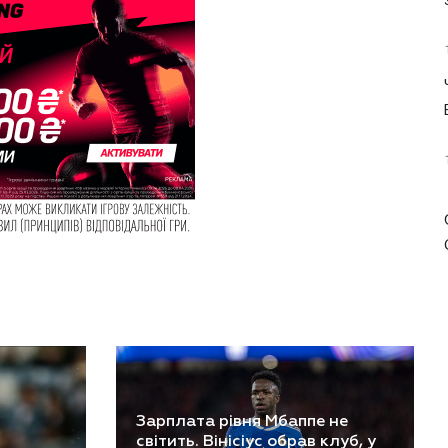
Зарплата рівня Мбаппе не
світить. Вінісіус обрав клуб, у