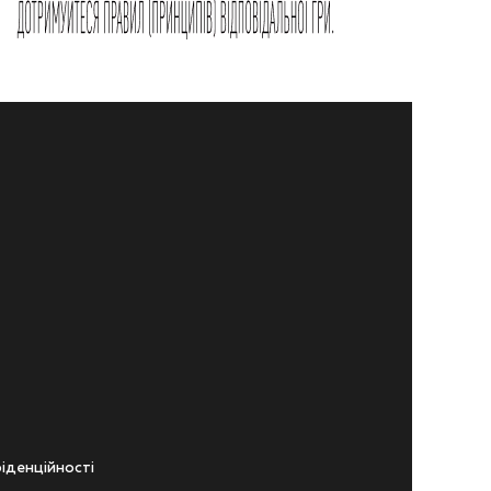
iденцiйностi