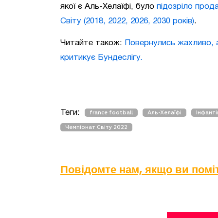
якої є Аль-Хелаїфі, було
підозріло прод
Світу (2018, 2022, 2026, 2030 років)
.
Читайте також:
Повернулись жахливо, 
критикує Бундеслігу.
Теги:
france football
Аль-Хелаїфі
Інфант
Чемпіонат Світу 2022
Повідомте нам, якщо ви пом