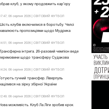
обрав клуб, у якому продовжить кар’єру
17:47, 06 серпня 2026 | СВІТОВИЙ ФУТБОЛ
Шість клубів включилися в боротьбу. Челсі
завалюють пропозиціями щодо Мудрика
14:51, 06 серпня 2026 | СВІТОВИЙ ФУТБОЛ
Трансферна інтрига. 26-разовий чемпіон веде
перемовини щодо трансферу Судакова
14:24, 06 серпня 2026 | СВІТОВИЙ ФУТБОЛ
Готують гучний трансфер. Ліверпуль
націлився на зірку збірної України
12:49, 06 серпня 2026 | СВІТОВИЙ ФУТБОЛ
Нова можливість. Клуб Ла Ліги зробив крок