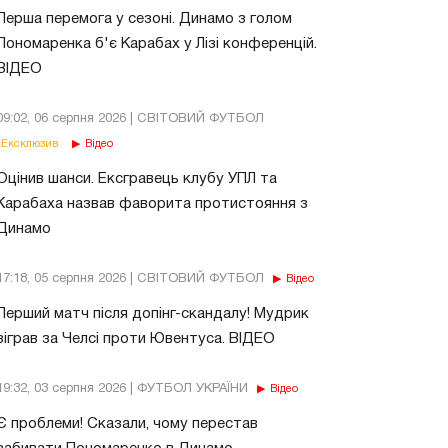
Перша перемога у сезоні. Динамо з голом
Пономаренка б'є Карабах у Лізі конференцій.
ВІДЕО
09:02, 06 серпня 2026 | СВІТОВИЙ ФУТБОЛ
Ексклюзив
Відео
Оцінив шанси. Ексгравець клубу УПЛ та
Карабаха назвав фаворита протистояння з
Динамо
17:18, 05 серпня 2026 | СВІТОВИЙ ФУТБОЛ
Відео
Перший матч після допінг-скандалу! Мудрик
зіграв за Челсі проти Ювентуса. ВІДЕО
19:32, 03 серпня 2026 | ФУТБОЛ УКРАЇНИ
Відео
Є проблеми! Сказали, чому перестав