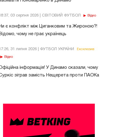
забивати Пономаренко в Динамо
18:37, 03 серпня 2026 | СВІТОВИЙ ФУТБОЛ
Відео
Чи є конфлікт між Циганковим та Жироною?!
Відомо, чому не грає українець
17:26, 31 липня 2026 | ФУТБОЛ УКРАЇНИ
Ексклюзив
Відео
Офіційна інформація! У Динамо сказали, чому
Суркіс зіграв замість Нещерета проти ПАОКа