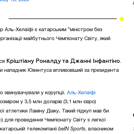
 Аль-Хелаїфі є катарським “міністром без
рганізації майбутнього Чемпіонату Світу, який
Кріштіану Роналду та Джанні Інфантіно
ися
.
чи нападник Ювентуса впливовіший за президента
 звинувачували у корупції.
Аль-Хелаїфі
озміром у 3,5 млн доларів (3,1 млн євро)
.
ої атлетики Ламіну Діаку
Такий підкуп мав би
р
) для проведення Чемпіонату Світу з легкої
 катарській телекомпанії
beIN Sports
, власником