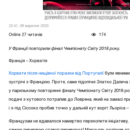
22:41, 08 вересня 2020
Online 27 читачів
174
У Франції повторили фінал Чемпіонату Світу 2018 року.
Франція – Хорватія
Хорвати після нищівної поразки від Португалії
були явними
зустрічі з Францією. Проте, саме підопічні Златко Далич
у паризькому повторенні фіналу Чемпіонату Світу 2018 рок
подачі з кутового потрапив до Ловрена, який на замасі п
і з-під Сіссоко пробив точно у дальній кут воріт Льоріса –
Французам не вдавалося намертво перехопити ініціативу,
самою перервою стався переворот! Марсьяль розігнав ата