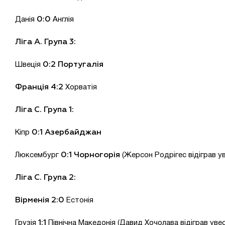
0:0
Данія
Англія
Ліга А. Група 3:
0:2 Португалія
Швеція
Франція 4:2
Хорватія
Ліга С. Група 1:
0:1 Азербайджан
Кіпр
0:1
Чорногорія
Люксембург
(Жерсон Родрігес відіграв у
Ліга С. Група 2:
Вірменія 2:0
Естонія
1:1
Грузія
Північна Македонія (Давид Хочолава відіграв уве