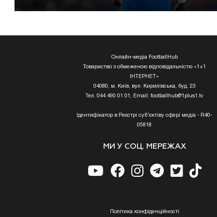
Онлайн-медіа FootballHub
Товариство з обмеженою відповідальністю «1+1
ІНТЕРНЕТ»
04080, м. Київ, вул. Кирилівська, буд. 23
Тел. 044 490 01 01, Email:
footballhub@1plus1.tv
Ідентифікатор в Реєстрі суб’єктіву сфері медіа - R40-
05818
МИ У СОЦ. МЕРЕЖАХ
Полiтика конфiденцiйностi