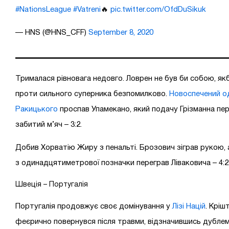
#NationsLeague
#Vatreni
🔥
pic.twitter.com/OfdDuSikuk
— HNS (@HNS_CFF)
September 8, 2020
Трималася рівновага недовго. Ловрен не був би собою, якб
проти сильного суперника безпомилково.
Новоспечений о
Ракицького
проспав Упамекано, який подачу Грізманна пе
забитий м’яч – 3:2.
Добив Хорватію Жиру з пенальті. Брозович зіграв рукою, 
з одинадцятиметрової позначки переграв Ліваковича – 4:2
Швеція – Португалія
Португалія продовжує своє домінування у
Лізі Націй
. Кріш
феєрично повернувся після травми, відзначившись дублем