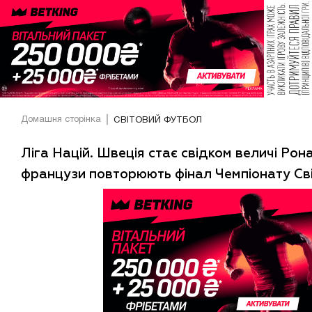
Домашня сторінка
СВІТОВИЙ ФУТБОЛ
Ліга Націй. Швеція стає свідком величі Рон
французи повторюють фінал Чемпіонату Св