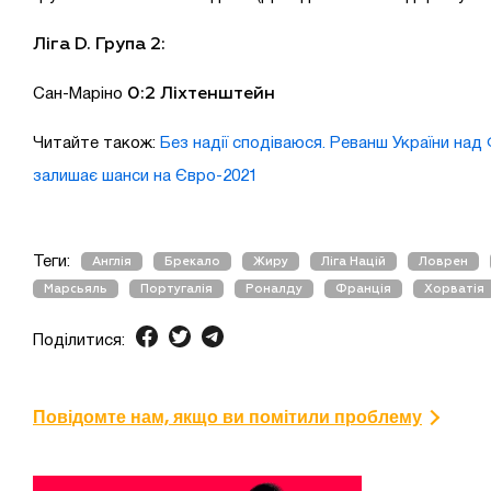
Ліга D. Група 2:
0:2 Ліхтенштейн
Сан-Маріно
Читайте також:
Без надії сподіваюся. Реванш України над
залишає шанси на Євро-2021
Теги:
Англія
Брекало
Жиру
Ліга Націй
Ловрен
Марсьяль
Португалія
Роналду
Франція
Хорватія
Поділитися:
Повідомте нам, якщо ви помітили проблему