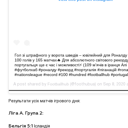
Гол зі штрафного у ворота шведів – ювілейний для Роналду 
100 голів у 165 матчах🔥 Для абсолютного світового рекорд
португальця ще є час і можливості⚡ (109 м'ячів в іранця Алі
#футболхаб #роналду #рекорд #португалія #ліганацій #rona
#nationsleague #record #100 #hundred #footballhub #portuga
Footballhub
A post shared by
(@foothubua) on Sep 8, 2020 
Результати усіх матчів ігрового дня:
Ліга А. Група 2:
Бельгія 5:1
Ісландія