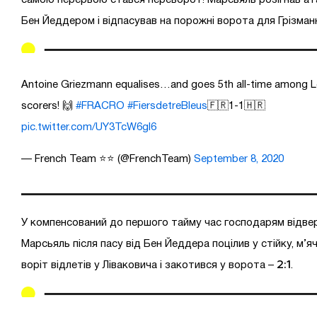
Бен Йеддером і відпасував на порожні ворота для Грізман
Antoine Griezmann equalises…and goes 5th all-time among Le
scorers! 🙌
#FRACRO
#FiersdetreBleus
🇫🇷1-1🇭🇷
pic.twitter.com/UY3TcW6gI6
— French Team ⭐⭐ (@FrenchTeam)
September 8, 2020
У компенсований до першого тайму час господарям відве
Марсьяль після пасу від Бен Йеддера поцілив у стійку, м’я
2:1
воріт відлетів у Ліваковича і закотився у ворота –
.