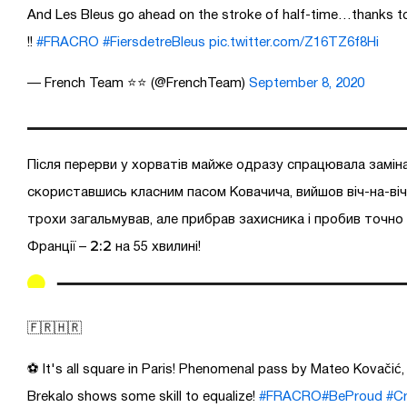
And Les Bleus go ahead on the stroke of half-time…thanks t
!!
#FRACRO
#FiersdetreBleus
pic.twitter.com/Z16TZ6f8Hi
— French Team ⭐⭐ (@FrenchTeam)
September 8, 2020
Після перерви у хорватів майже одразу спрацювала заміна
скориставшись класним пасом Ковачича, вийшов віч-на-віч
трохи загальмував, але прибрав захисника і пробив точно 
2:2
Франції –
на 55 хвилині!
🇫🇷🇭🇷
⚽️ It's all square in Paris! Phenomenal pass by Mateo Kovačić,
Brekalo shows some skill to equalize!
#FRACRO
#BeProud
#Cr