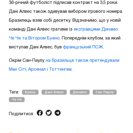
36-річний футболіст підписав контракт на 3,5 роки.
Дані Алвес також здивував вибором ігрового номера.
Бразилець взяв собі десятку. Відзначимо, що у новій
команді Дані Алвес гратиме із
ексгравцями Динамо
Че Че та Вітором Буено
. Попереднім клубом, за який
виступав Дані Алвес, був
французький ПСЖ
.
Окрім Сан-Паулу
на бразильця також претендували
Ман Сіті, Арсенал і Тоттенгем
.
Теги:
Буено
Дані Алвес
Динамо
Сан-Паулу
Че Че
Поділитися: