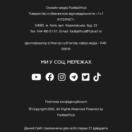
Онлайн-медіа FootballHub
Товариство з обмеженою відповідальністю «1+1
ІНТЕРНЕТ»
04080, м. Київ, вул. Кирилівська, буд. 23
Тел. 044 490 01 01, Email:
footballhub@1plus1.tv
Ідентифікатор в Реєстрі суб’єктіву сфері медіа - R40-
05818
МИ У СОЦ. МЕРЕЖАХ
Полiтика конфiденцiйностi
© Copyright 2026, All Rights Reserved Powered by
FootballHub
Даний Сайт призначено для осіб старше 21 (двадцяти