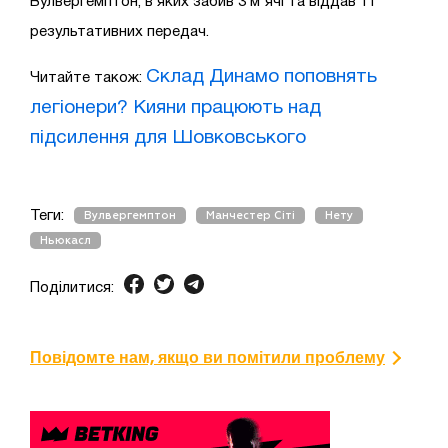
Вулвергемптон, в яких забив 3 м'ячі та віддав 11
результативних передач.
Склад Динамо поповнять
Читайте також:
легіонери? Кияни працюють над
підсилення для Шовковського
Теги:
Вулвергемптон
Манчестер Сіті
Нету
Ньюкасл
Поділитися:
Повідомте нам, якщо ви помітили проблему