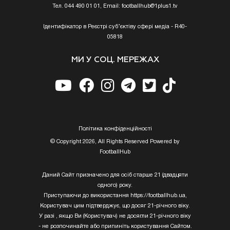
Тел. 044 490 01 01, Email:
footballhub@1plus1.tv
Ідентифікатор в Реєстрі суб’єктіву сфері медіа - R40-
05818
МИ У СОЦ. МЕРЕЖАХ
Полiтика конфiденцiйностi
© Copyright 2026, All Rights Reserved Powered by
FootballHub
Даний Сайт призначено для осіб старше 21 (двадцяти
одного) року.
Приступаючи до використання https://footballhub.ua,
Користувач цим підтверджує, що досяг 21-річного віку.
У разі , якщо Ви (Користувач) не досягли 21-річного віку
- не розпочинайте або припиніть користування Сайтом.