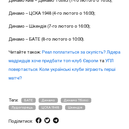
Динамо Київ – Динамо Тбілісі (1-го лютого о 16:00);
Динамо – ЦСКА 1948 (4-го лютого о 16:00);
Динамо – Шкендія (7-го лютого о 16:00);
Динамо – БАТЕ (8-го лютого о 10:00).
Читайте також:
Реал поплатиться за скупість? Лідера
мадридців хоче придбати топ-клуб Європи
та
УПЛ
повертається. Коли українські клуби зіграють перші
матчі?
Теги:
БАТЕ
Динамо
Динамо Тбілісі
Лудогорець
ЦСКА 1948
Шкендія
Поділитися: