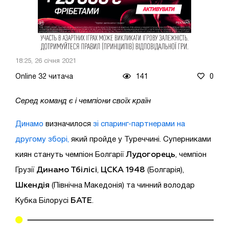
18:25, 26 січня 2021
Online 32 читача
141
0
Серед команд є і чемпіони своїх країн
Динамо
визначилося
зі спаринг-партнерами на
другому зборі,
який пройде у Туреччині. Суперниками
Лудогорець
киян стануть чемпіон Болгарії
, чемпіон
Динамо Тбілісі
ЦСКА 1948
Грузії
,
(Болгарія),
Шкендія
(Північна Македонія) та чинний володар
БАТЕ
Кубка Білорусі
.