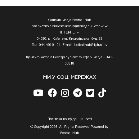
Онлайн-медіа FootballHub
Товариство з обмеженою відповідальністю «1+1
ІНТЕРНЕТ»
04080, м. Київ, вул. Кирилівська, буд. 23
Тел. 044 490 01 01, Email:
footballhub@1plus1.tv
Ідентифікатор в Реєстрі суб’єктіву сфері медіа - R40-
05818
МИ У СОЦ. МЕРЕЖАХ
Полiтика конфiденцiйностi
© Copyright 2026, All Rights Reserved Powered by
FootballHub