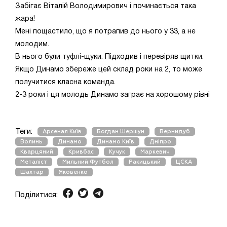
Забігає Віталій Володимирович і починається така
жара!
Мені пощастило, що я потрапив до нього у 33, а не
молодим.
В нього були туфлі-щуки. Підходив і перевіряв щитки.
Якщо Динамо збереже цей склад роки на 2, то може
получитися класна команда.
2-3 роки і ця молодь Динамо заграє на хорошому рівні
Теги:
Арсенал Київ
Богдан Шершун
Вернидуб
Волинь
Динамо
Динамо Київ
Дніпро
Кварцяний
Кривбас
Кучук
Маркевич
Металіст
Мильний Футбол
Ракицький
ЦСКА
Шахтар
Яковенко
Поділитися: