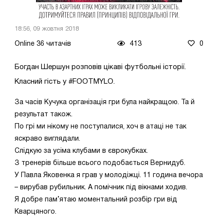
18:56, 09 жовтня 2018
Online 36 читачів
413
0
Богдан Шершун розповів цікаві футбольні історії.
Класний гість у #FOOTMYLO.
За часів Кучука організація гри була найкращою. Та й
результат також.
По грі ми нікому не поступалися, хоч в атаці не так
яскраво виглядали.
Слідкую за усіма клубами в єврокубках.
З тренерів більше всього подобається Вернидуб.
У Павла Яковенка я грав у молодіжці. 11 година вечора
– вирубав рубильник. А помічник під вікнами ходив.
Я добре пам’ятаю моментальний розбір гри від
Кварцяного.