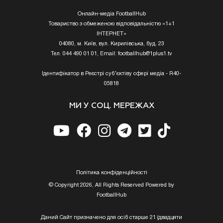
Онлайн-медіа FootballHub
Товариство з обмеженою відповідальністю «1+1
ІНТЕРНЕТ»
04080, м. Київ, вул. Кирилівська, буд. 23
Тел. 044 490 01 01, Email:
footballhub@1plus1.tv
Ідентифікатор в Реєстрі суб’єктіву сфері медіа - R40-
05818
МИ У СОЦ. МЕРЕЖАХ
Полiтика конфiденцiйностi
© Copyright 2026, All Rights Reserved Powered by
FootballHub
Даний Сайт призначено для осіб старше 21 (двадцяти