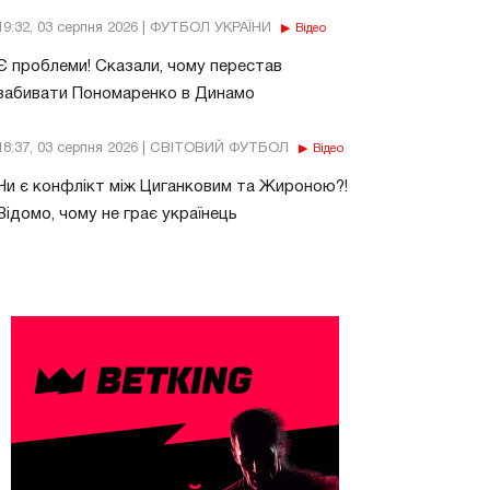
19:32, 03 серпня 2026 | ФУТБОЛ УКРАЇНИ
Відео
Є проблеми! Сказали, чому перестав
забивати Пономаренко в Динамо
18:37, 03 серпня 2026 | СВІТОВИЙ ФУТБОЛ
Відео
Чи є конфлікт між Циганковим та Жироною?!
Відомо, чому не грає українець