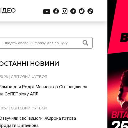
ІДЕО
ОСТАННІ НОВИНИ
20:26 | СВІТОВИЙ ФУТБОЛ
Заміна для Родрі. Манчестер Сіті націлився
на СУПЕРзірку АПЛ
18:57 | СВІТОВИЙ ФУТБОЛ
Озвучили свої вимоги. Жирона готова
продати Циганкова