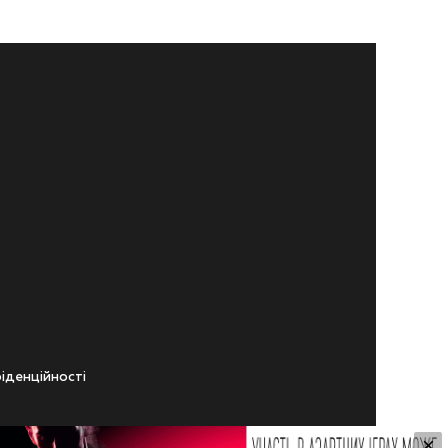
iденцiйностi
×
ічного віку.