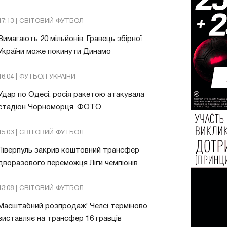
17:13 | СВІТОВИЙ ФУТБОЛ
Вимагають 20 мільйонів. Гравець збірної
України може покинути Динамо
16:04 | ФУТБОЛ УКРАЇНИ
Удар по Одесі. росія ракетою атакувала
стадіон Чорноморця. ФОТО
15:03 | СВІТОВИЙ ФУТБОЛ
Ліверпуль закрив коштовний трансфер
дворазового переможця Ліги чемпіонів
13:08 | СВІТОВИЙ ФУТБОЛ
Масштабний розпродаж! Челсі терміново
виставляє на трансфер 16 гравців