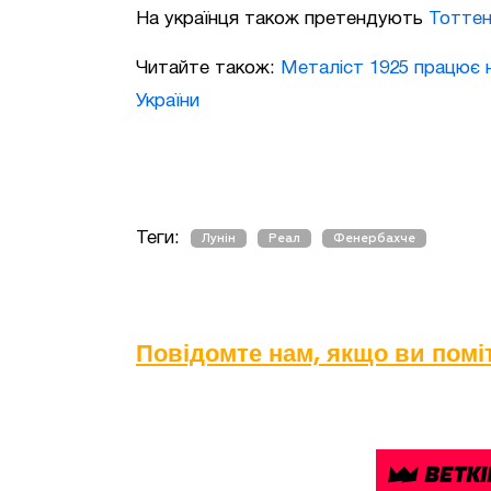
На українця також претендують
Тоттен
Читайте також:
Металіст 1925 працює н
України
Теги:
Лунін
Реал
Фенербахче
Повідомте нам, якщо ви пом