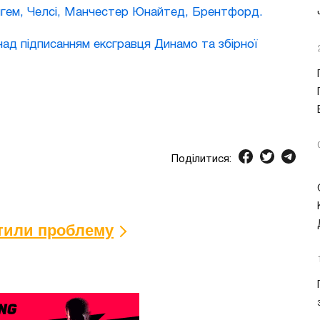
гем, Челсі, Манчестер Юнайтед, Брентфорд.
ад підписанням ексгравця Динамо та збірної
Поділитися:
ітили проблему