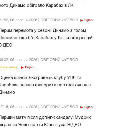
чого Динамо обіграло Карабах в ЛК
21:56, 06 серпня 2026 | СВІТОВИЙ ФУТБОЛ
Відео
Перша перемога у сезоні. Динамо з голом
Пономаренка б'є Карабах у Лізі конференцій.
ВІДЕО
09:02, 06 серпня 2026 | СВІТОВИЙ ФУТБОЛ
Ексклюзив
Відео
Оцінив шанси. Ексгравець клубу УПЛ та
Карабаха назвав фаворита протистояння з
Динамо
17:18, 05 серпня 2026 | СВІТОВИЙ ФУТБОЛ
Відео
Перший матч після допінг-скандалу! Мудрик
зіграв за Челсі проти Ювентуса. ВІДЕО