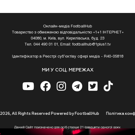
Онлайн-медіа FootballHub
Товариство з обмеженою відповідальністю «1+1 ІНТЕРНЕТ»
04080, м. Київ, вул. Кирилівська, буд. 23
Тел. 044 490 01 01, Email:
footballhub@1plus1.tv
Ідентифікатор в Реєстрі суб’єктіву сфері медіа - R40-05818
МИ У СОЦ. МЕРЕЖАХ
 2026, All Rights Reserved Powered by FootballHub
Полiтика конф
Даний Сайт призначено для осіб старше 21 (двадцяти одного) року.
 до використання https://footballhub.ua, Користувач цим підтверджує, що досяг 21-р