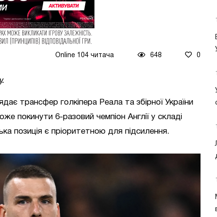
Online 104 читача
648
0
у.
ядає трансфер голкіпера Реала та збірної України
оже покинути 6-разовий чемпіон Англії у складі
ка позиція є пріоритетною для підсилення.