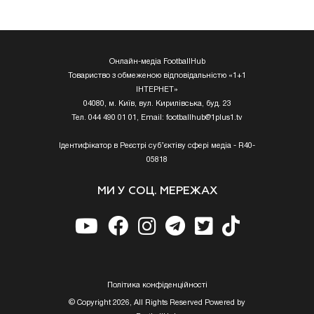
Онлайн-медіа FootballHub
Товариство з обмеженою відповідальністю «1+1
ІНТЕРНЕТ»
04080, м. Київ, вул. Кирилівська, буд. 23
Тел. 044 490 01 01, Email:
footballhub@1plus1.tv
Ідентифікатор в Реєстрі суб’єктіву сфері медіа - R40-
05818
МИ У СОЦ. МЕРЕЖАХ
Полiтика конфiденцiйностi
© Copyright 2026, All Rights Reserved Powered by