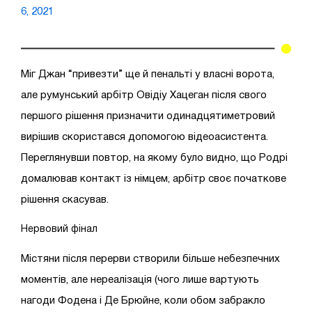
6, 2021
Міг Джан “привезти” ще й пенальті у власні ворота,
але румунський арбітр Овідіу Хацеган після свого
першого рішення призначити одинадцятиметровий
вирішив скористався допомогою відеоасистента.
Переглянувши повтор, на якому було видно, що Родрі
домалював контакт із німцем, арбітр своє початкове
рішення скасував.
Нервовий фінал
Містяни після перерви створили більше небезпечних
моментів, але нереалізація (чого лише вартують
нагоди Фодена і Де Брюйне, коли обом забракло