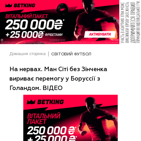
Домашня сторінка
СВІТОВИЙ ФУТБОЛ
На нервах. Ман Сіті без Зінченка
вириває перемогу у Боруссії з
Голандом. ВІДЕО