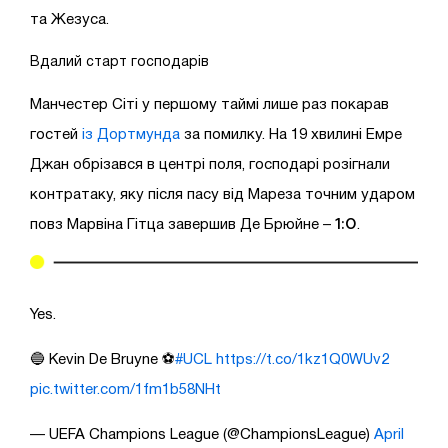
та Жезуса.
Вдалий старт господарів
Манчестер Сіті у першому таймі лише раз покарав
гостей
із Дортмунда
за помилку. На 19 хвилині Емре
Джан обрізався в центрі поля, господарі розігнали
контратаку, яку після пасу від Мареза точним ударом
1:0
повз Марвіна Гітца завершив Де Брюйне –
.
Yes.
🔵 Kevin De Bruyne ⚽️
#UCL
https://t.co/1kz1Q0WUv2
pic.twitter.com/1fm1b58NHt
— UEFA Champions League (@ChampionsLeague)
April