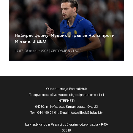
Набирає форму! Мудрик зіграв за Челсі проти
Мілана. ВІДЕО
17:57, 08 серпня 2026 | СВІТОВИЙ ФУТБОЛ
Онлайн-медіа FootballHub
Товариство з обмеженою відповідальністю «1+1
ІНТЕРНЕТ»
04080, м. Київ, вул. Кирилівська, буд. 23
Тел. 044 490 01 01, Email:
footballhub@1plus1.tv
Ідентифікатор в Реєстрі суб’єктіву сфері медіа - R40-
05818