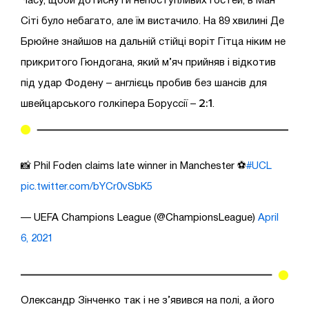
Часу, щоби дотиснути непоступливих гостей, в Ман
Сіті було небагато, але їм вистачило. На 89 хвилині Де
Брюйне знайшов на дальній стійці воріт Гітца ніким не
прикритого Гюндогана, який м’яч прийняв і відкотив
під удар Фодену – англієць пробив без шансів для
2:1
швейцарського голкіпера Боруссії –
.
📸 Phil Foden claims late winner in Manchester ⚽️
#UCL
pic.twitter.com/bYCr0vSbK5
— UEFA Champions League (@ChampionsLeague)
April
6, 2021
Олександр Зінченко так і не з’явився на полі, а його