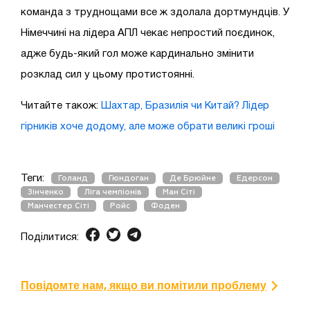
команда з труднощами все ж здолала дортмундців. У
Німеччині на лідера АПЛ чекає непростий поєдинок,
адже будь-який гол може кардинально змінити
розклад сил у цьому протистоянні.
Читайте також:
Шахтар, Бразилія чи Китай? Лідер
гірників хоче додому, але може обрати великі гроші
Теги:
Голанд
Гюндоган
Де Брюйне
Едерсон
Зінченко
Ліга чемпіонів
Ман Сіті
Манчестер Сіті
Ройс
Фоден
Поділитися:
Повідомте нам, якщо ви помітили проблему