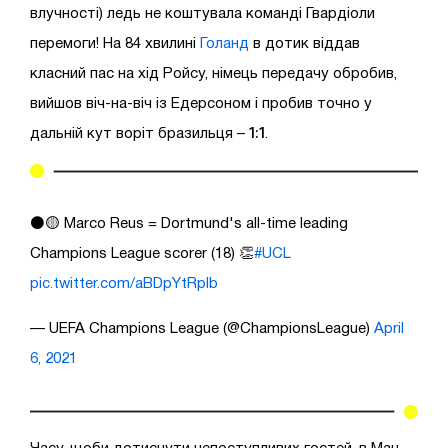
влучності) ледь не коштувала команді Гвардіоли
перемоги! На 84 хвилині
Голанд
в дотик віддав
класний пас на хід Ройсу, німець передачу обробив,
вийшов віч-на-віч із Едерсоном і пробив точно у
1:1
дальній кут воріт бразильця –
.
⚫️🟡 Marco Reus = Dortmund's all-time leading
Champions League scorer (18) 👏
#UCL
pic.twitter.com/aBDpYtRplb
— UEFA Champions League (@ChampionsLeague)
April
6, 2021