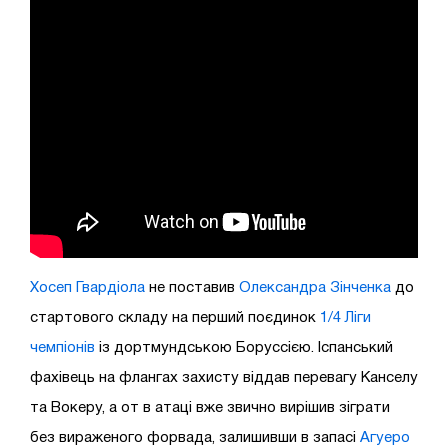
Хосеп Гвардіола
не поставив
Олександра Зінченка
до
стартового складу на перший поєдинок
1/4 Ліги
чемпіонів
із дортмундською Боруссією. Іспанський
фахівець на флангах захисту віддав перевагу Канселу
та Вокеру, а от в атаці вже звично вирішив зіграти
без вираженого форвада, залишивши в запасі
Агуеро