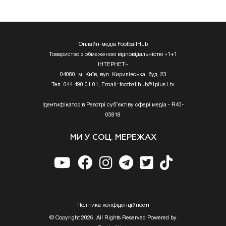
Онлайн-медіа FootballHub
Товариство з обмеженою відповідальністю «1+1
ІНТЕРНЕТ»
04080, м. Київ, вул. Кирилівська, буд. 23
Тел. 044 490 01 01, Email:
footballhub@1plus1.tv
Ідентифікатор в Реєстрі суб’єктіву сфері медіа - R40-
05818
МИ У СОЦ. МЕРЕЖАХ
Полiтика конфiденцiйностi
© Copyright 2026, All Rights Reserved Powered by