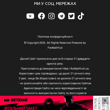
МИ У СОЦ. МЕРЕЖАХ
Полiтика конфiденцiйностi
© Copyright 2026, All Rights Reserved Powered by
FootballHub
Даний Сайт призначено для осіб старше 21 (двадцяти
одного) року.
Приступаючи до використання https://footballhub.ua,
Користувач цим підтверджує, що досяг 21-річного віку.
У разі , якщо Ви (Користувач) не досягли 21-річного віку
- не розпочинайте або припиніть користування Сайтом.
Адміністрація Сайту не несе відповідальності за
законність використання Сайту та його сервісів
Користувачем, який не досяг 21-річного віку.
×
Твори Getty Images, що розміщені на сайті, не можуть