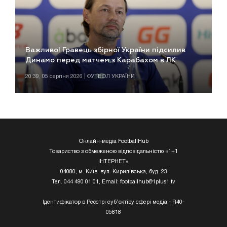
Важливо! Гравець збірної України підсилив
Динамо перед матчем з Карабахом в ЛК
20:39, 05 серпня 2026 | ФУТБОЛ УКРАЇНИ
Онлайн-медіа FootballHub
Товариство з обмеженою відповідальністю «1+1
ІНТЕРНЕТ»
04080, м. Київ, вул. Кирилівська, буд. 23
Тел. 044 490 01 01, Email:
footballhub@1plus1.tv
Ідентифікатор в Реєстрі суб’єктіву сфері медіа - R40-
05818