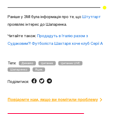
Раніше у ЗМІ була інформація про те, що
Штутгарт
проявляє інтерес до Шапаренка.
Читайте також:
Продадуть в Італію разом з
Судаковим?! Футболіста Шахтаря хоче клуб Серії А
Теги:
Динамо
Циганик
Циганик LIVE
Шапаренко
Яцик
Поділитися:
Повідомте нам, якщо ви помітили проблему