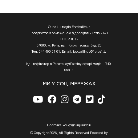
Онлайн-медіа FootballHub
Товариство з обмеженою відповідальністю «1+1
ІНТЕРНЕТ»
04080, м. Київ, вул. Кирилівська, буд. 23
Тел. 044 490 01 01, Email:
footballhub@1plus1.tv
Ідентифікатор в Реєстрі суб’єктіву сфері медіа - R40-
05818
МИ У СОЦ. МЕРЕЖАХ
Полiтика конфiденцiйностi
© Copyright 2026, All Rights Reserved Powered by