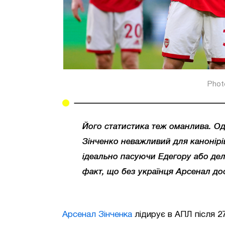
Phot
Його статистика теж оманлива. Оди
Зінченко неважливий для канонірів
ідеально пасуючи Едегору або дел
факт, що без українця Арсенал дос
Арсенал Зінченка
лідирує в АПЛ після 2