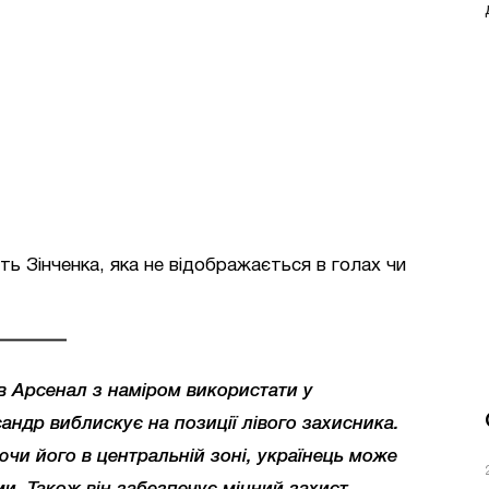
ь Зінченка, яка не відображається в голах чи
в Арсенал з наміром використати у
сандр виблискує на позиції лівого захисника.
ючи його в центральній зоні, українець може