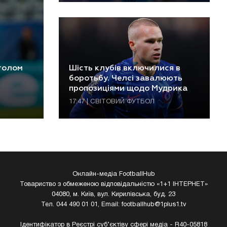
 голом
Шість клубів включилися в
боротьбу. Челсі завалюють
пропозиціями щодо Мудрика
17:47 | СВІТОВИЙ ФУТБОЛ
Онлайн-медіа FootballHub
Товариство з обмеженою відповідальністю «1+1 ІНТЕРНЕТ»
04080, м. Київ, вул. Кирилівська, буд. 23
Тел. 044 490 01 01, Email:
footballhub@1plus1.tv
Ідентифікатор в Реєстрі суб’єктіву сфері медіа - R40-05818