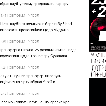
обрав клуб, у якому продовжить кар’єру
17:47 | СВІТОВИЙ ФУТБОЛ
Шість клубів включилися в боротьбу. Челсі
завалюють пропозиціями щодо Мудрика
14:51 | СВІТОВИЙ ФУТБОЛ
Трансферна інтрига. 26-разовий чемпіон веде
перемовини щодо трансферу Судакова
14:24 | СВІТОВИЙ ФУТБОЛ
Готують гучний трансфер. Ліверпуль
націлився на зірку збірної України
12:49 | СВІТОВИЙ ФУТБОЛ
Нова можливість. Клуб Ла Ліги зробив крок