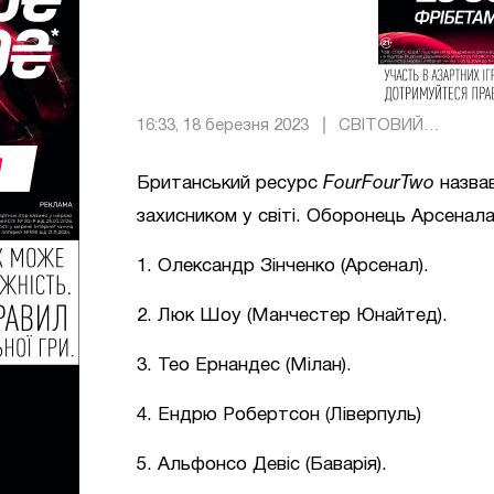
16:33, 18 березня 2023
СВІТОВИЙ
ФУТБОЛ
Британський ресурс
FourFourTwo
назва
захисником у світі. Оборонець Арсенала
1. Олександр Зінченко (Арсенал).
2. Люк Шоу (Манчестер Юнайтед).
3. Тео Ернандес (Мілан).
4. Ендрю Робертсон (Ліверпуль)
5. Альфонсо Девіс (Баварія).