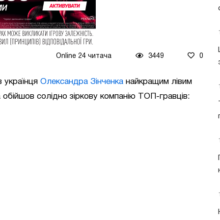
Online 24 читача
3449
0
в українця
Олександра Зінченка
найкращим лівим
 обійшов солідно зіркову компанію ТОП-гравців: