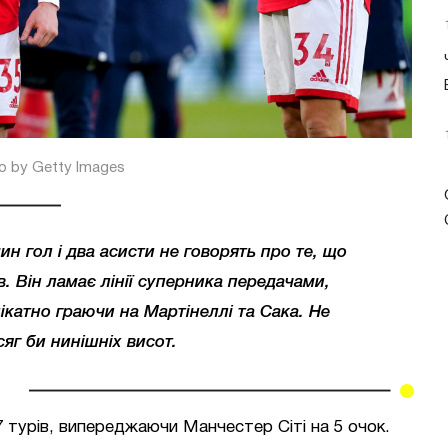
o by Getty Images
н гол і два асисти не говорять про те, що
. Він ламає лінії суперника передачами,
ікатно граючи на Мартінеллі та Сака. Не
яг би нинішніх висот.
7 турів, випереджаючи Манчестер Сіті на 5 очок.