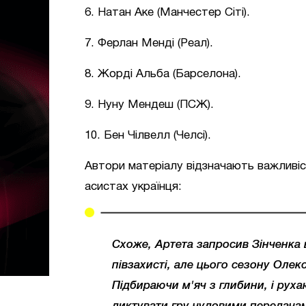
6. Натан Аке (Манчестер Сіті).
7. Ферлан Менді (Реал).
8. Жорді Альба (Барселона).
9. Нуну Мендеш (ПСЖ).
10. Бен Чілвелл (Челсі).
Автори матеріалу відзначають важливіст
асистах українця:
Схоже, Артета запросив Зінченка 
півзахисті, але цього сезону Олек
Підбираючи м'яч з глибини, і руха