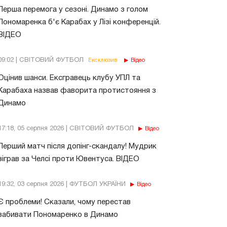
Перша перемога у сезоні. Динамо з голом
Пономаренка б'є Карабах у Лізі конференцій.
ВІДЕО
09:02 | СВІТОВИЙ ФУТБОЛ
Ексклюзив
Відео
Оцінив шанси. Ексгравець клубу УПЛ та
Карабаха назвав фаворита протистояння з
Динамо
17:18, 05 серпня 2026 | СВІТОВИЙ ФУТБОЛ
Відео
Перший матч після допінг-скандалу! Мудрик
зіграв за Челсі проти Ювентуса. ВІДЕО
19:32, 03 серпня 2026 | ФУТБОЛ УКРАЇНИ
Відео
Є проблеми! Сказали, чому перестав
забивати Пономаренко в Динамо