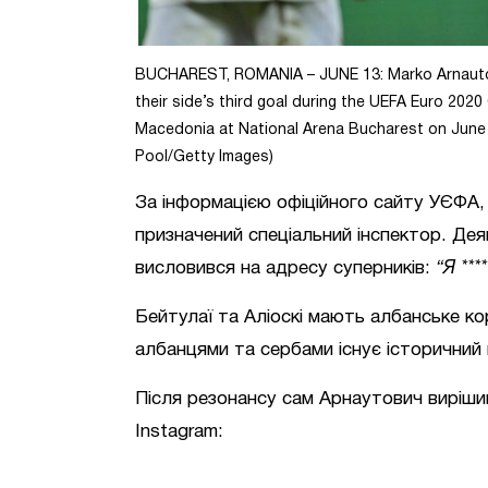
BUCHAREST, ROMANIA – JUNE 13: Marko Arnautovi
their side’s third goal during the UEFA Euro 2
Macedonia at National Arena Bucharest on June 1
Pool/Getty Images)
За інформацією офіційного сайту УЄФА,
призначений спеціальний інспектор. Де
висловився на адресу суперників:
“Я **
Бейтулаї та Аліоскі мають албанське кор
албанцями та сербами існує історичний 
Після резонансу сам Арнаутович виріши
Instagram: