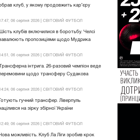
обрав клуб, у якому продовжить кар’єру
17:47, 06 серпня 2026 | СВІТОВИЙ ФУТБОЛ
Шість клубів включилися в боротьбу. Челсі
завалюють пропозиціями щодо Мудрика
14:51, 06 серпня 2026 | СВІТОВИЙ ФУТБОЛ
Трансферна інтрига. 26-разовий чемпіон веде
перемовини щодо трансферу Судакова
14:24, 06 серпня 2026 | СВІТОВИЙ ФУТБОЛ
Готують гучний трансфер. Ліверпуль
націлився на зірку збірної України
12:49, 06 серпня 2026 | СВІТОВИЙ ФУТБОЛ
Нова можливість. Клуб Ла Ліги зробив крок