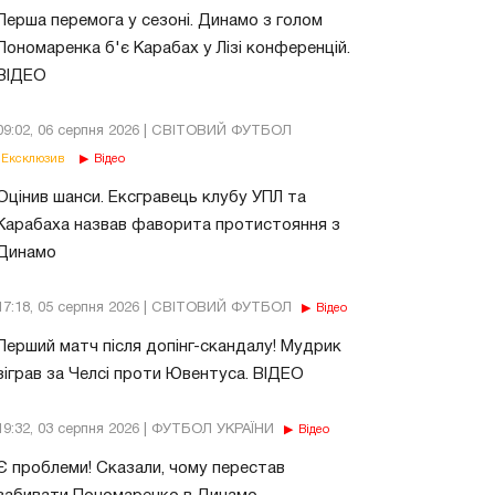
Перша перемога у сезоні. Динамо з голом
Пономаренка б'є Карабах у Лізі конференцій.
ВІДЕО
09:02, 06 серпня 2026 | СВІТОВИЙ ФУТБОЛ
Ексклюзив
Відео
Оцінив шанси. Ексгравець клубу УПЛ та
Карабаха назвав фаворита протистояння з
Динамо
17:18, 05 серпня 2026 | СВІТОВИЙ ФУТБОЛ
Відео
Перший матч після допінг-скандалу! Мудрик
зіграв за Челсі проти Ювентуса. ВІДЕО
19:32, 03 серпня 2026 | ФУТБОЛ УКРАЇНИ
Відео
Є проблеми! Сказали, чому перестав