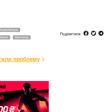
Нідерландів
Поділитися:
ліоскі
Белтулаї
ітили проблему