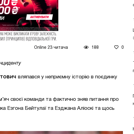
Online 23 читача
188
0
нциденту
тович
вляпався у неприємну історію в поєдинку
м’яч своєї команди та фактично зняв питання про
ника Езгона Бейтулаї та Езджана Аліоскі та щось