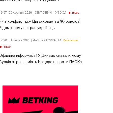
забивати Пономаренко в Динамо
18:37, 03 серпня 2026 | СВІТОВИЙ ФУТБОЛ
Відео
Чи є конфлікт між Циганковим та Жироною?!
Відомо, чому не грає українець
17:26, 31 липня 2026 | ФУТБОЛ УКРАЇНИ
Ексклюзив
Відео
Офіційна інформація! У Динамо сказали, чому
Суркіс зіграв замість Нещерета проти ПАОКа