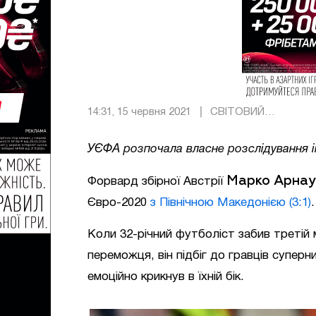
14:31, 15 червня 2021
СВІТОВИЙ
ФУТБОЛ
УЄФА розпочала власне розслідування і
Марко Арнау
Форвард збірної Австрії
Євро-2020
з Північною Македонією (3:1)
.
Коли 32-річний футболіст забив третій 
переможця, він підбіг до гравців супер
емоційно крикнув в їхній бік.