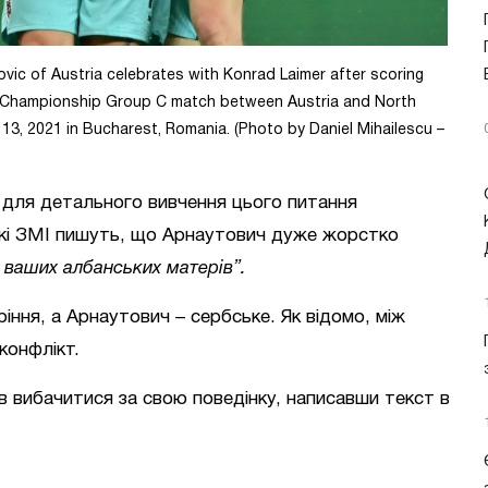
c of Austria celebrates with Konrad Laimer after scoring
020 Championship Group C match between Austria and North
3, 2021 in Bucharest, Romania. (Photo by Daniel Mihailescu –
 для детального вивчення цього питання
які ЗМІ пишуть, що Арнаутович дуже жорстко
** ваших албанських матерів”.
іння, а Арнаутович – сербське. Як відомо, між
конфлікт.
в вибачитися за свою поведінку, написавши текст в