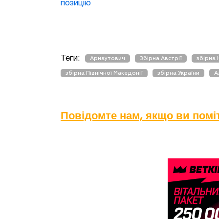
позицію
Теги:
Арнаутович
Збірна Австрії
збірна 
збірна Північної Македонії
збірна України
А
Повідомте нам, якщо ви пом