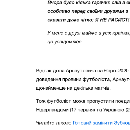
Вчора було кілька гарячих слів в е
особливо перед своїми друзями з Пі
сказати дуже чітко: Я НЕ РАСИСТ!
У мене є друзі майже в усіх країнах
це усвідомлює
Відтак доля Арнаутовича на Євро-2020 т
доведення провини футболіста, Арнаут
щонайменше на декілька матчів.
Тож футболіст може пропустити поєдин
Нідерландами (17 червня) та Україною (2
Читайте також:
Готовий замінити Зубков