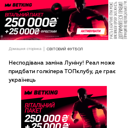
Домашня сторінка
СВІТОВИЙ ФУТБОЛ
Несподівана заміна Луніну! Реал може
придбати голкіпера ТОПклубу, де грає
українець