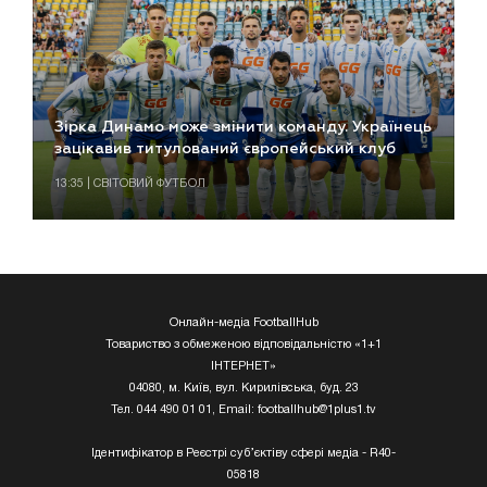
Зірка Динамо може змінити команду. Українець
зацікавив титулований європейський клуб
13:35 | СВІТОВИЙ ФУТБОЛ
Онлайн-медіа FootballHub
Товариство з обмеженою відповідальністю «1+1
ІНТЕРНЕТ»
04080, м. Київ, вул. Кирилівська, буд. 23
Тел. 044 490 01 01, Email:
footballhub@1plus1.tv
Ідентифікатор в Реєстрі суб’єктіву сфері медіа - R40-
05818