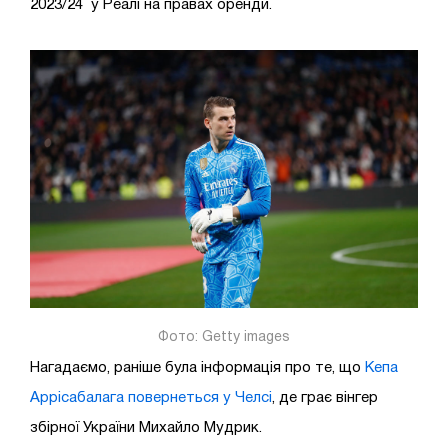
2023/24 у Реалі на правах оренди.
Фото: Getty images
Нагадаємо, раніше була інформація про те, що
Кепа
Аррісабалага повернеться у Челсі
, де грає вінгер
збірної України Михайло Мудрик.