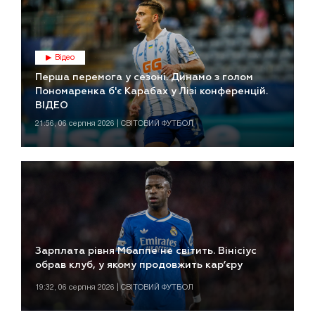
Відео
Перша перемога у сезоні. Динамо з голом
Пономаренка б'є Карабах у Лізі конференцій.
ВІДЕО
21:56, 06 серпня 2026 | СВІТОВИЙ ФУТБОЛ
Зарплата рівня Мбаппе не світить. Вінісіус
обрав клуб, у якому продовжить кар’єру
19:32, 06 серпня 2026 | СВІТОВИЙ ФУТБОЛ