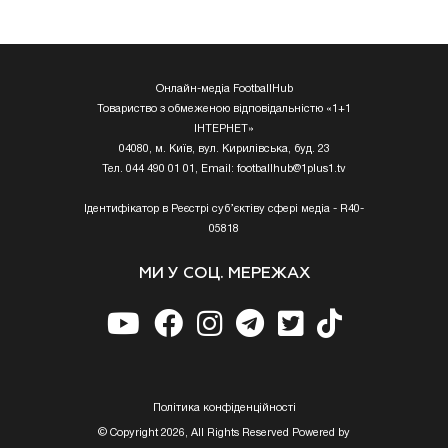
Онлайн-медіа FootballHub
Товариство з обмеженою відповідальністю «1+1
ІНТЕРНЕТ»
04080, м. Київ, вул. Кирилівська, буд. 23
Тел. 044 490 01 01, Email:
footballhub@1plus1.tv
Ідентифікатор в Реєстрі суб’єктіву сфері медіа - R40-
05818
МИ У СОЦ. МЕРЕЖАХ
Полiтика конфiденцiйностi
© Copyright 2026, All Rights Reserved Powered by