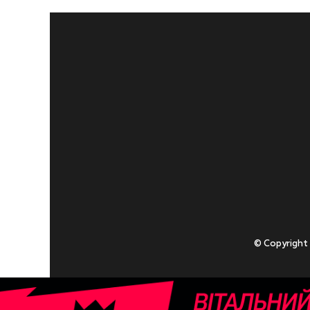
© Copyright
Приступаючи
У разі , якщо