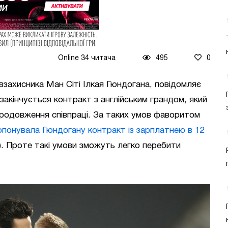
Online 34 читача
495
0
захисника Ман Сіті Ілкая Гюндогана, повідомляє
у закінчується контракт з англійським грандом, який
родовження співпраці. За таких умов фаворитом
опонувала Гюндогану контракт із зарплатнею в 12
). Проте такі умови зможуть легко перебити