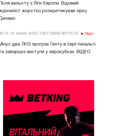
Після вильоту з Ліги Європи. Відомий
журналіст жорстко розкритикував зірку
Динамо
00:15, 31 липня 2026 | СВІТОВИЙ ФУТБОЛ
Відео
Мінус два. ЛНЗ програє Генту в серії пенальті
та завершує виступи у єврокубках. ВІДЕО