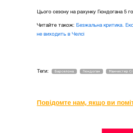
Цього сезону на рахунку Гюндогана 5 голі
Читайте також:
Безжальна критика. Екс
не виходить в Челсі
Теги:
Барселона
Гюндоган
Манчестер Сі
Повідомте нам, якщо ви пом