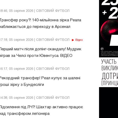
18:46, 05 серпня 2026 | СВІТОВИЙ ФУТБОЛ
Трансфер року?! 140-мільйонна зірка Реала
наближається до переходу в Арсенал
17:18, 05 серпня 2026 | СВІТОВИЙ ФУТБОЛ
Відео
Перший матч після допінг-скандалу! Мудрик
зіграв за Челсі проти Ювентуса. ВІДЕО
16:17, 05 серпня 2026 | СВІТОВИЙ ФУТБОЛ
Рекордний трансфер! Реал купує за шалені
гроші зірку з Бундесліги
14:38, 05 серпня 2026 | СВІТОВИЙ ФУТБОЛ
Підсилення під ЛЧ?! Шахтар активно працює
над трансфером легіонера