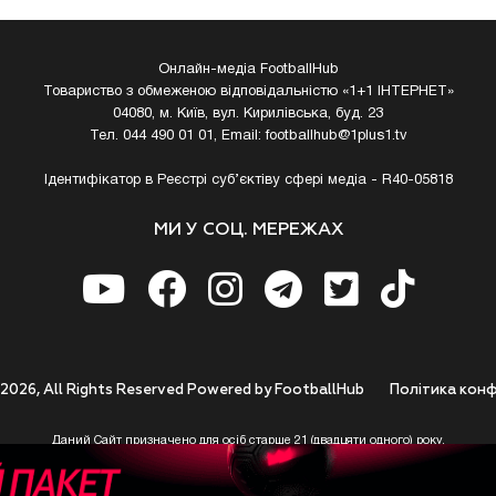
Онлайн-медіа FootballHub
Товариство з обмеженою відповідальністю «1+1 ІНТЕРНЕТ»
04080, м. Київ, вул. Кирилівська, буд. 23
Тел. 044 490 01 01, Email:
footballhub@1plus1.tv
Ідентифікатор в Реєстрі суб’єктіву сфері медіа - R40-05818
МИ У СОЦ. МЕРЕЖАХ
 2026, All Rights Reserved Powered by FootballHub
Полiтика конф
Даний Сайт призначено для осіб старше 21 (двадцяти одного) року.
 до використання https://footballhub.ua, Користувач цим підтверджує, що досяг 21-р
 Ви (Користувач) не досягли 21-річного віку - не розпочинайте або припиніть корист