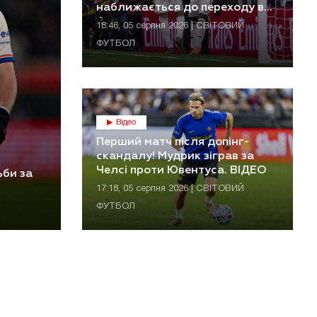
наближається до переходу в
Арсенал
18:46, 05 серпня 2026 | СВІТОВИЙ
ФУТБОЛ
Відео
Перший матч після допінг-
скандалу! Мудрик зіграв за
Челсі проти Ювентуса. ВІДЕО
ьби за
17:18, 05 серпня 2026 | СВІТОВИЙ
ФУТБОЛ