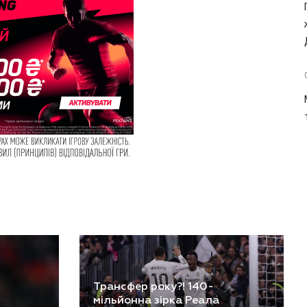
Трансфер року?! 140-
мільйонна зірка Реала