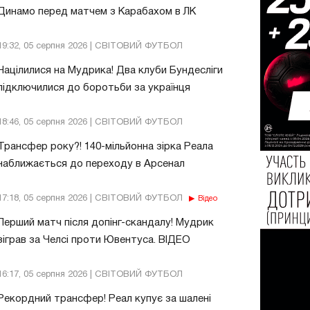
Динамо перед матчем з Карабахом в ЛК
19:32, 05 серпня 2026 | СВІТОВИЙ ФУТБОЛ
Націлилися на Мудрика! Два клуби Бундесліги
підключилися до боротьби за українця
18:46, 05 серпня 2026 | СВІТОВИЙ ФУТБОЛ
Трансфер року?! 140-мільйонна зірка Реала
наближається до переходу в Арсенал
17:18, 05 серпня 2026 | СВІТОВИЙ ФУТБОЛ
Відео
Перший матч після допінг-скандалу! Мудрик
зіграв за Челсі проти Ювентуса. ВІДЕО
16:17, 05 серпня 2026 | СВІТОВИЙ ФУТБОЛ
Рекордний трансфер! Реал купує за шалені