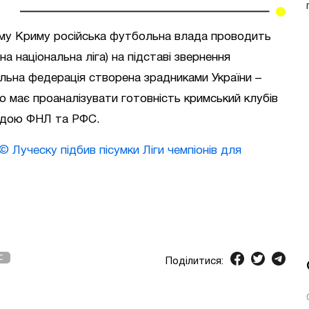
му Криму російська футбольна влада проводить
 національна ліга) на підставі звернення
ьна федерація створена зрадниками України –
ю має проаналізувати готовність кримський клубів
егідою ФНЛ та РФС.
Луческу підбив пісумки Ліги чемпіонів для
С
Поділитися: