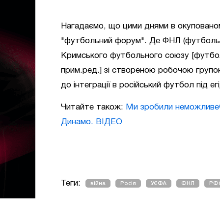
Нагадаємо, що цими днями в окуповано
"футбольний форум". Де ФНЛ (футбольна
Кримського футбольного союзу [футбол
прим.ред.] зі створеною робочою групо
до інтеграції в російський футбол під 
Читайте також:
Ми зробили неможливе© 
Динамо. ВІДЕО
Теги:
війна
Росія
УЄФА
ФНЛ
РФ