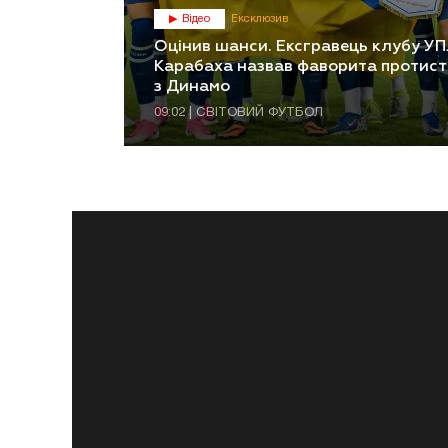
Відео
Ексклюзив
Оцінив шанси. Ексгравець клубу УП
Карабаха назвав фаворита протис
з Динамо
09:02 | СВІТОВИЙ ФУТБОЛ