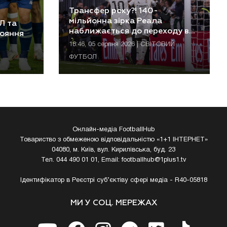
Трансфер року?! 140-
мільйонна зірка Реала
Л та
наближається до переходу в
тояння
Арсенал
18:46, 05 серпня 2026 | СВІТОВИЙ
ФУТБОЛ
Онлайн-медіа FootballHub
Товариство з обмеженою відповідальністю «1+1 ІНТЕРНЕТ»
04080, м. Київ, вул. Кирилівська, буд. 23
Тел. 044 490 01 01, Email:
footballhub@1plus1.tv
Ідентифікатор в Реєстрі суб’єктіву сфері медіа - R40-05818
МИ У СОЦ. МЕРЕЖАХ