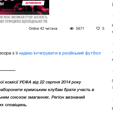
Online 42 читача
5671
5
сора з її
надією інтегрувати в російський футбол
ї комісії УЄФА від 22 серпня 2014 року
аборонити кримським клубам брати участь в
ьним союзом змаганнях. Регіон визнаний
х сповіщень.