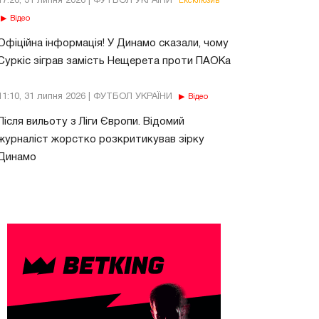
17:26, 31 липня 2026 | ФУТБОЛ УКРАЇНИ
Ексклюзив
Відео
Офіційна інформація! У Динамо сказали, чому
Суркіс зіграв замість Нещерета проти ПАОКа
11:10, 31 липня 2026 | ФУТБОЛ УКРАЇНИ
Відео
Після вильоту з Ліги Європи. Відомий
журналіст жорстко розкритикував зірку
Динамо