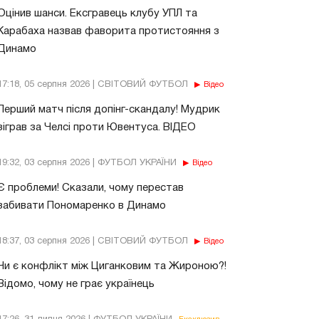
Оцінив шанси. Ексгравець клубу УПЛ та
Карабаха назвав фаворита протистояння з
Динамо
17:18, 05 серпня 2026 | СВІТОВИЙ ФУТБОЛ
Відео
Перший матч після допінг-скандалу! Мудрик
зіграв за Челсі проти Ювентуса. ВІДЕО
19:32, 03 серпня 2026 | ФУТБОЛ УКРАЇНИ
Відео
Є проблеми! Сказали, чому перестав
забивати Пономаренко в Динамо
18:37, 03 серпня 2026 | СВІТОВИЙ ФУТБОЛ
Відео
Чи є конфлікт між Циганковим та Жироною?!
Відомо, чому не грає українець