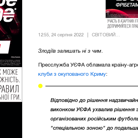
12:55, 24 серпня 2022
СВІТОВИЙ
ФУТБОЛ
Злодіїв залишать ні з чим
.
Пресслужба УЄФА обламала країну-агре
клуби з окупованого Криму
:
Відповідно до рішення надзвичайно
виконком УЄФА ухвалив рішення з
організованих російським футбол
"спеціальною зоною" до подальши