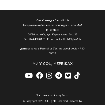
Онлайн-медіа FootballHub
Товариство з обмеженою відповідальністю «1+1
ІНТЕРНЕТ»
04080, м. Київ, вул. Кирилівська, буд. 23
Тел. 044 490 01 01, Email:
footballhub@1plus1.tv
Ідентифікатор в Реєстрі суб’єктіву сфері медіа - R40-
05818
МИ У СОЦ. МЕРЕЖАХ
Полiтика конфiденцiйностi
© Copyright 2026, All Rights Reserved Powered by