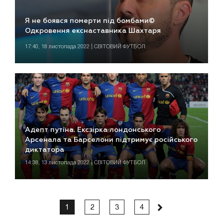
Я не боявся померти під бомбами©
Одкровення екснаставника Шахтаря
17:40, 18 листопада 2022 | СВІТОВИЙ ФУТБОЛ
Адепт путіна. Ексзірка лондонського
Арсенала та Барселони підтримує російського
диктатора
14:38, 13 листопада 2022 | СВІТОВИЙ ФУТБОЛ
1
2
3
4