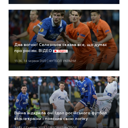
Дав вогню! Селезньов сказав все, що думає
про росіян. ВІДЕО
Відео
15:36, 14 червня 2023 | ФУТБОЛ УКРАЇНИ
Війна відкрила очі. Ідол російського футбол
втік із країни і пояснив свою логіку
14:13, 07 квітня 2023 | СВІТОВИЙ ФУТБОЛ