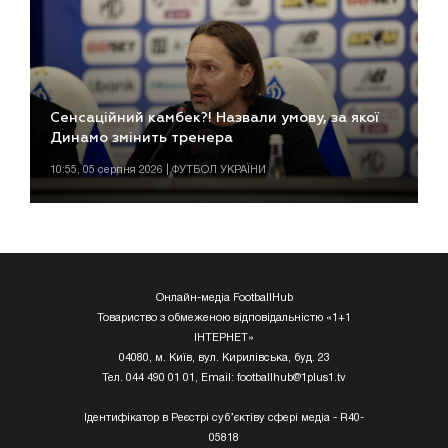
Сенсаційний камбек?! Назвали умову, за якої
Динамо змінить тренера
10:55, 05 серпня 2026 | ФУТБОЛ УКРАЇНИ
Онлайн-медіа FootballHub
Товариство з обмеженою відповідальністю «1+1
ІНТЕРНЕТ»
04080, м. Київ, вул. Кирилівська, буд. 23
Тел. 044 490 01 01, Email:
footballhub@1plus1.tv
Ідентифікатор в Реєстрі суб’єктіву сфері медіа - R40-
05818