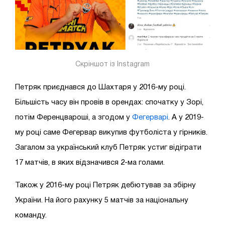
Скріншот із Instagram
Петряк приєднався до Шахтаря у 2016-му році.
Більшість часу він провів в орендах: спочатку у Зорі,
потім Ференцвароші, а згодом у
Фегерварі
. А у 2019-
му році саме Фегервар викупив футболіста у гірників.
Загалом за український клуб Петряк устиг відіграти
17 матчів, в яких відзначився 2-ма голами.
Також у 2016-му році Петряк дебютував за збірну
України. На його рахунку 5 матчів за національну
команду.