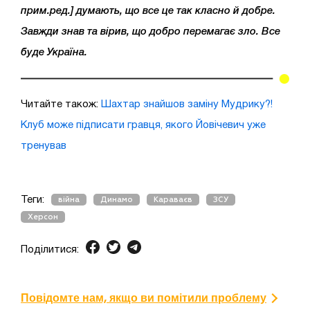
прим.ред.] думають, що все це так класно й добре.
Завжди знав та вірив, що добро перемагає зло. Все
буде Україна.
Читайте також:
Шахтар знайшов заміну Мудрику?!
Клуб може підписати гравця, якого Йовічевич уже
тренував
Теги:
війна
Динамо
Караваєв
ЗСУ
Херсон
Поділитися:
Повідомте нам, якщо ви помітили проблему