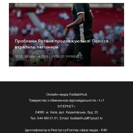
Проблеми Ротаня продовжуються! Полісся
втратило легіонера
10:53, 08 серпня 2026 | ФУТБОЛ УКРАЇНИ
Онлайн-медіа FootballHub
Товариство з обмеженою відповідальністю «1+1
ІНТЕРНЕТ»
04080, м. Київ, вул. Кирилівська, буд. 23
Тел. 044 490 01 01, Email:
footballhub@1plus1.tv
Ідентифікатор в Реєстрі суб’єктіву сфері медіа - R40-