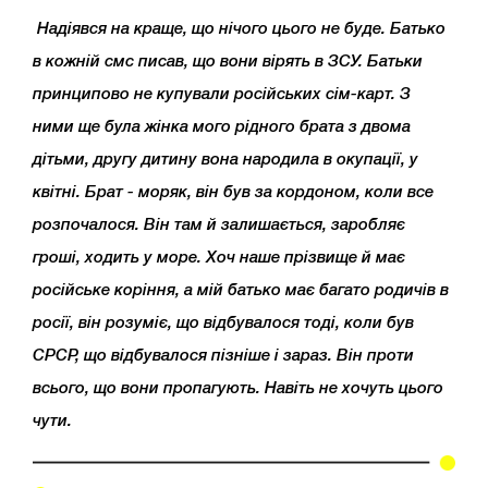
Надіявся на краще, що нічого цього не буде. Батько
в кожній смс писав, що вони вірять в ЗСУ. Батьки
принципово не купували російських сім-карт. З
ними ще була жінка мого рідного брата з двома
дітьми, другу дитину вона народила в окупації, у
квітні. Брат - моряк, він був за кордоном, коли все
розпочалося. Він там й залишається, заробляє
гроші, ходить у море. Хоч наше прізвище й має
російське коріння, а мій батько має багато родичів в
росії, він розуміє, що відбувалося тоді, коли був
СРСР, що відбувалося пізніше і зараз. Він проти
всього, що вони пропагують. Навіть не хочуть цього
чути.