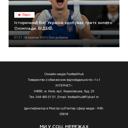
Відео
Історичний бій! Україна здобуває третє золото
Олімпіади. ВІДЕО
01:27, 08 серпня 2024 | Без рубрики
Онлайн-медіа FootballHub
Товариство з обмеженою відповідальністю «1+1
ІНТЕРНЕТ»
04080, м. Київ, вул. Кирилівська, буд. 23
Тел. 044 490 01 01, Email:
footballhub@1plus1.tv
Ідентифікатор в Реєстрі суб’єктіву сфері медіа - R40-
05818
МИ У СОЦ. МЕРЕЖАХ