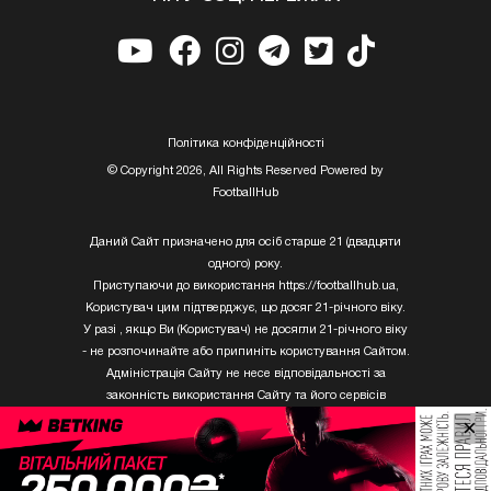
Полiтика конфiденцiйностi
© Copyright 2026, All Rights Reserved Powered by
FootballHub
Даний Сайт призначено для осіб старше 21 (двадцяти
одного) року.
Приступаючи до використання https://footballhub.ua,
Користувач цим підтверджує, що досяг 21-річного віку.
У разі , якщо Ви (Користувач) не досягли 21-річного віку
- не розпочинайте або припиніть користування Сайтом.
Адміністрація Сайту не несе відповідальності за
законність використання Сайту та його сервісів
Користувачем, який не досяг 21-річного віку.
×
Твори Getty Images, що розміщені на сайті, не можуть
бути використані третіми особами без письмового