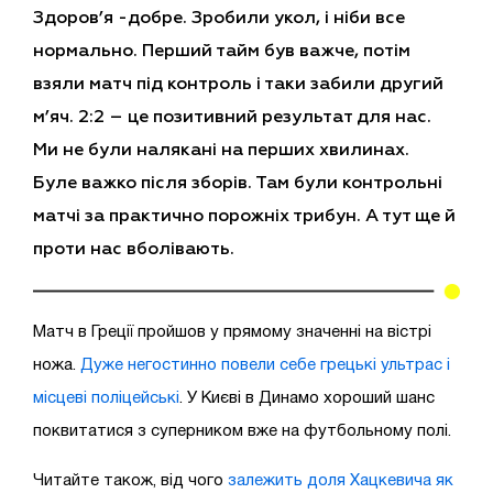
Здоров’я -добре. Зробили укол, і ніби все
нормально. Перший тайм був важче, потім
взяли матч під контроль і таки забили другий
м’яч. 2:2 – це позитивний результат для нас.
Ми не були налякані на перших хвилинах.
Буле важко після зборів. Там були контрольні
матчі за практично порожніх трибун. А тут ще й
проти нас вболівають.
Матч в Греції пройшов у прямому значенні на вістрі
ножа.
Дуже негостинно повели себе грецькі ультрас і
місцеві поліцейські
. У Києві в Динамо хороший шанс
поквитатися з суперником вже на футбольному полі.
Читайте також, від чого
залежить доля Хацкевича як