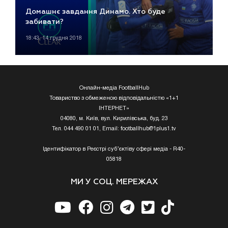
Домашнє завдання Динамо. Хто буде
забивати?
18:43, 14 грудня 2018
Онлайн-медіа FootballHub
Товариство з обмеженою відповідальністю «1+1
ІНТЕРНЕТ»
04080, м. Київ, вул. Кирилівська, буд. 23
Тел. 044 490 01 01, Email:
footballhub@1plus1.tv
Ідентифікатор в Реєстрі суб’єктіву сфері медіа - R40-
05818
МИ У СОЦ. МЕРЕЖАХ