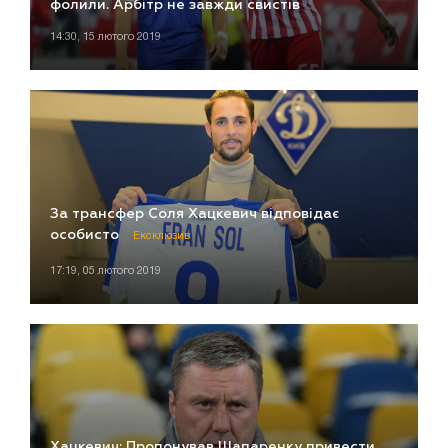
фолили. Арбітр не завжди свистів
14:30, 15 лютого 2019
За трансфер Соля Хацкевич відповідає
особисто
Ексклюзив
17:19, 05 лютого 2019
Хацкевич: Пропонував Шапаренку привести