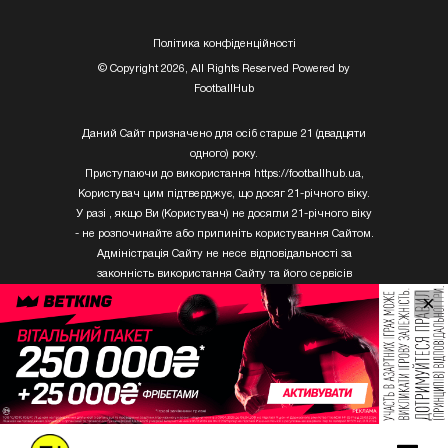
Полiтика конфiденцiйностi
© Copyright 2026, All Rights Reserved Powered by
FootballHub
Даний Сайт призначено для осіб старше 21 (двадцяти
одного) року.
Приступаючи до використання https://footballhub.ua,
Користувач цим підтверджує, що досяг 21-річного віку.
У разі , якщо Ви (Користувач) не досягли 21-річного віку
- не розпочинайте або припиніть користування Сайтом.
Адміністрація Сайту не несе відповідальності за
законність використання Сайту та його сервісів
Користувачем, який не досяг 21-річного віку.
×
Твори Getty Images, що розміщені на сайті, не можуть
бути використані третіми особами без письмового
дозволу ТОВ «ГЛОБАЛ ІМІДЖЕС ЮКРЕЙН.