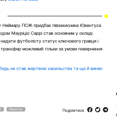
іну Неймару ПСЖ придбає півзахисника Ювентуса
одом Мауріціо Саррі став основним у складі
й надати футболісту статус ключового гравця і
й трансфер можливий тільки за умови повернення
Ледь не став жертвою насильства та ще й винен
Ж
Ювентус
Поділитися: