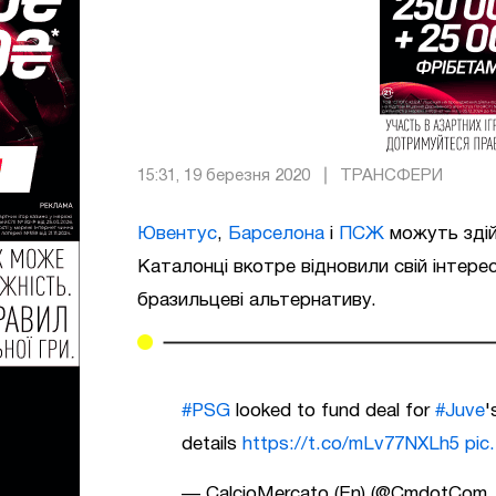
15:31, 19 березня 2020
ТРАНСФЕРИ
Ювентус
,
Барселона
і
ПСЖ
можуть здій
Каталонці вкотре відновили свій інтере
бразильцеві альтернативу.
#PSG
looked to fund deal for
#Juve
'
details
https://t.co/mLv77NXLh5
pic
— CalcioMercato (En) (@CmdotCom