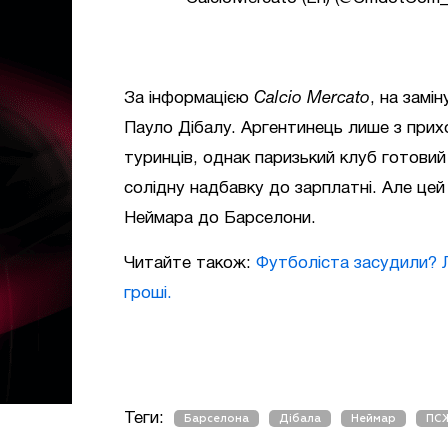
За інформацією
Calcio Mercato
, на зам
Пауло Дібалу. Аргентинець лише з прих
туринців, однак паризький клуб готови
солідну надбавку до зарплатні. Але це
Неймара до Барселони.
Читайте також:
Футболіста засудили? 
гроші.
Теги:
Барселона
Дібала
Неймар
ПС