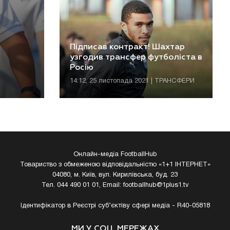
Підписав контракт! Шахтар
узгодив трансфер футболіста в
Росію
14:12, 25 листопада 2021 | ТРАНСФЕРИ
Онлайн-медіа FootballHub
Товариство з обмеженою відповідальністю «1+1 ІНТЕРНЕТ»
04080, м. Київ, вул. Кирилівська, буд. 23
Тел. 044 490 01 01, Email:
footballhub@1plus1.tv
Ідентифікатор в Реєстрі суб’єктіву сфері медіа - R40-05818
МИ У СОЦ. МЕРЕЖАХ