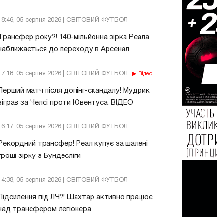
18:46, 05 серпня 2026 | СВІТОВИЙ ФУТБОЛ
Трансфер року?! 140-мільйонна зірка Реала
наближається до переходу в Арсенал
17:18, 05 серпня 2026 | СВІТОВИЙ ФУТБОЛ
Відео
Перший матч після допінг-скандалу! Мудрик
зіграв за Челсі проти Ювентуса. ВІДЕО
16:17, 05 серпня 2026 | СВІТОВИЙ ФУТБОЛ
Рекордний трансфер! Реал купує за шалені
гроші зірку з Бундесліги
14:38, 05 серпня 2026 | СВІТОВИЙ ФУТБОЛ
Підсилення під ЛЧ?! Шахтар активно працює
над трансфером легіонера