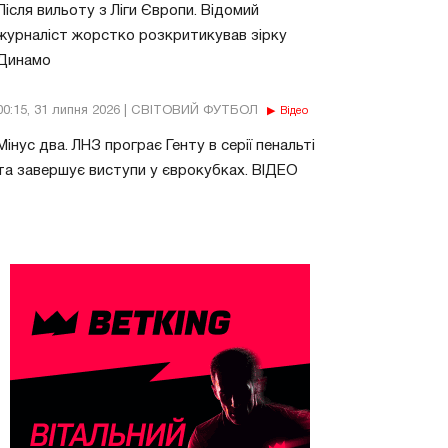
Після вильоту з Ліги Європи. Відомий
журналіст жорстко розкритикував зірку
Динамо
00:15, 31 липня 2026 | СВІТОВИЙ ФУТБОЛ
Відео
Мінус два. ЛНЗ програє Генту в серії пенальті
та завершує виступи у єврокубках. ВІДЕО