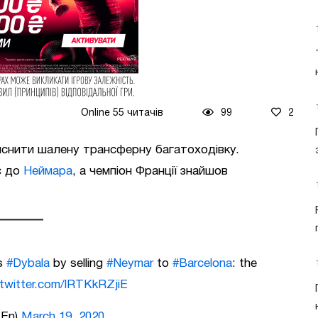
Online 55 читачів
99
2
снити шалену трансферну багатоходівку.
с до
Неймара
, а чемпіон Франції знайшов
s
#Dybala
by selling
#Neymar
to
#Barcelona
: the
.twitter.com/lRTKkRZjiE
_En)
March 19, 2020