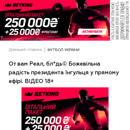
Домашня сторінка
ФУТБОЛ УКРАЇНИ
От вам Реал, бл*дь© Божевільна
радість президента Інгульця у прямому
ефірі. ВІДЕО 18+