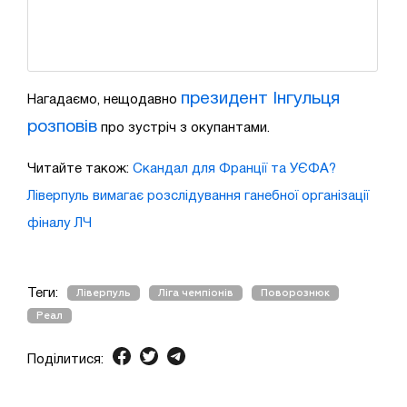
президент Інгульця
Нагадаємо, нещодавно
розповів
про зустріч з окупантами.
Читайте також:
Скандал для Франції та УЄФА?
Ліверпуль вимагає розслідування ганебної організації
фіналу ЛЧ
Теги:
Ліверпуль
Ліга чемпіонів
Поворознюк
Реал
Поділитися: