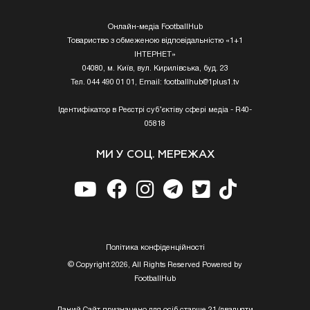
Онлайн-медіа FootballHub
Товариство з обмеженою відповідальністю «1+1
ІНТЕРНЕТ»
04080, м. Київ, вул. Кирилівська, буд. 23
Тел. 044 490 01 01, Email:
footballhub@1plus1.tv
Ідентифікатор в Реєстрі суб’єктіву сфері медіа - R40-
05818
МИ У СОЦ. МЕРЕЖАХ
Полiтика конфiденцiйностi
© Copyright 2026, All Rights Reserved Powered by
FootballHub