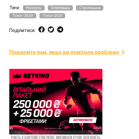
Теги:
Монзуль
Олімпіада
Стрілецька
Токіо-2020
Токіо-2021
Поділитися:
Повідомте нам, якщо ви помітили проблему