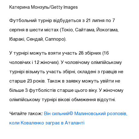
Катерина Монзуль/Getty Images
Футбольний турнір відбудеться з 21 липня по 7
серпня в шести містах (Токіо, Сайтама, Йокогама,
Ібаракі, Сендай, Саппоро).
У турнірі можуть взяти участь 28 збірних (16
чоловічих і 12 жіночих). У чоловічому олімпійському
турнірі візьмуть участь збірні, складені з гравців не
старше 23 років. Також в заявку можуть увійти не
більше 3 футболістів старше цього віку. У жіночому
олімпійському турнірі вікові обмеження відсутні.
Читайте також:
Він сильний© Малиновський розповів,
коли Коваленко заграє в Аталанті