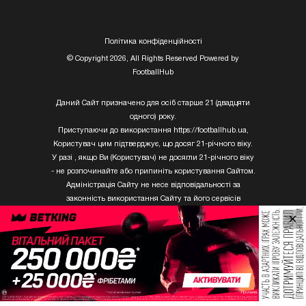
Полiтика конфiденцiйностi
© Copyright 2026, All Rights Reserved Powered by
FootballHub
Даний Сайт призначено для осіб старше 21 (двадцяти
одного) року.
Приступаючи до використання https://footballhub.ua,
Користувач цим підтверджує, що досяг 21-річного віку.
У разі , якщо Ви (Користувач) не досягли 21-річного віку
- не розпочинайте або припиніть користування Сайтом.
Адміністрація Сайту не несе відповідальності за
законність використання Сайту та його сервісів
Користувачем, який не досяг 21-річного віку.
×
Твори Getty Images, що розміщені на сайті, не можуть
бути використані третіми особами без письмового
дозволу ТОВ «ГЛОБАЛ ІМІДЖЕС ЮКРЕЙН.