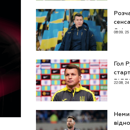
Розч
сенса
Олімп
08:09, 2
Гол Р
старт
ВІДЕ
22:08, 2
Неми
відно