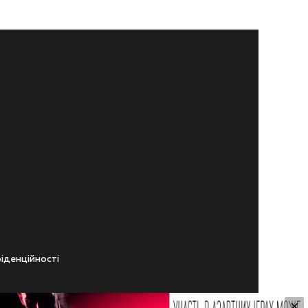
iденцiйностi
×
ічного віку.