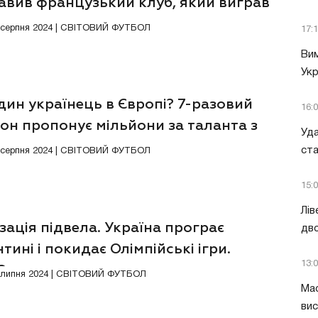
авив французький клуб, який виграв
4 серпня 2024 | СВІТОВИЙ ФУТБОЛ
17:
Вим
Укр
ин українець в Європі? 7-разовий
16:
он пропонує мільйони за таланта з
Уда
ст
3 серпня 2024 | СВІТОВИЙ ФУТБОЛ
15:
Лів
зація підвела. Україна програє
дво
тині і покидає Олімпійські ігри.
13:
ЕО
Відео
0 липня 2024 | СВІТОВИЙ ФУТБОЛ
Мас
вис