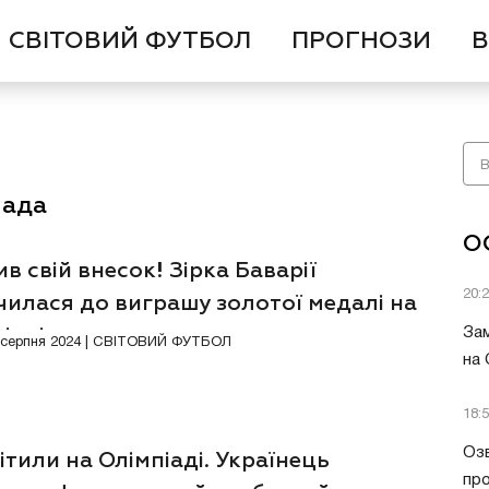
СВІТОВИЙ ФУТБОЛ
ПРОГНОЗИ
В
іада
О
в свій внесок! Зірка Баварії
20:
чилася до виграшу золотої медалі на
іаді
Зам
7 серпня 2024 | СВІТОВИЙ ФУТБОЛ
на
18:
Озв
тили на Олімпіаді. Українець
пр