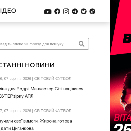
ІДЕО
СТАННІ НОВИНИ
26, 07 серпня 2026 | СВІТОВИЙ ФУТБОЛ
іна для Родрі. Манчестер Сіті націлився
 СУПЕРзірку АПЛ
57, 07 серпня 2026 | СВІТОВИЙ ФУТБОЛ
учили свої вимоги. Жирона готова
одати Циганкова