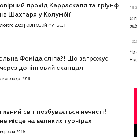
овірний прохід Карраскаля та тріумф
19:
ів Шахтаря у Колумбії
Є п
0 лютого 2020 | СВІТОВИЙ ФУТБОЛ
за
18:
Чи 
ольна Феміда сліпа?! Що загрожує
Від
 через допінговий скандал
7 листопада 2019
ивний світ позбувається нечисті!
 не місце на великих турнірах
4 вересня 2019