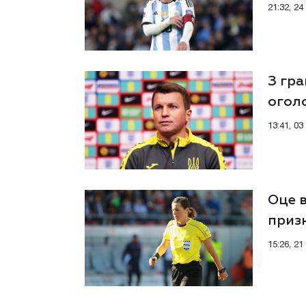
заве
21:32, 2
З гр
оголо
13:41, 0
Оце 
приз
15:26, 2