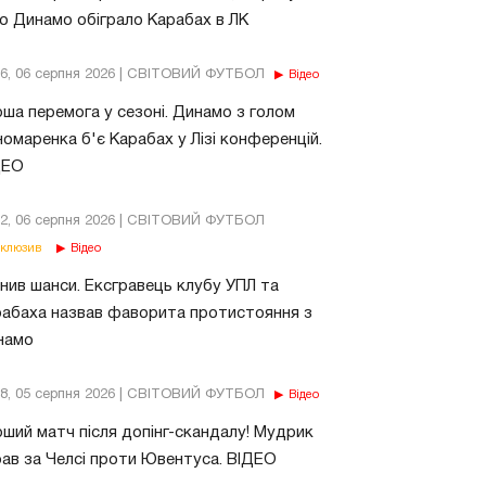
о Динамо обіграло Карабах в ЛК
56, 06 серпня 2026 | СВІТОВИЙ ФУТБОЛ
Відео
ша перемога у сезоні. Динамо з голом
омаренка б'є Карабах у Лізі конференцій.
ДЕО
02, 06 серпня 2026 | СВІТОВИЙ ФУТБОЛ
клюзив
Відео
нив шанси. Ексгравець клубу УПЛ та
абаха назвав фаворита протистояння з
намо
18, 05 серпня 2026 | СВІТОВИЙ ФУТБОЛ
Відео
ший матч після допінг-скандалу! Мудрик
рав за Челсі проти Ювентуса. ВІДЕО