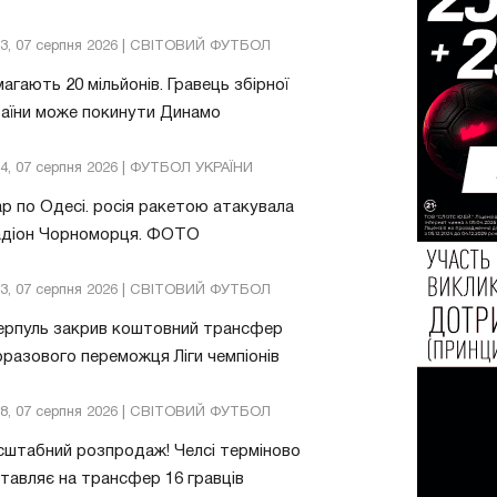
13, 07 серпня 2026 | СВІТОВИЙ ФУТБОЛ
агають 20 мільйонів. Гравець збірної
аїни може покинути Динамо
04, 07 серпня 2026 | ФУТБОЛ УКРАЇНИ
р по Одесі. росія ракетою атакувала
адіон Чорноморця. ФОТО
03, 07 серпня 2026 | СВІТОВИЙ ФУТБОЛ
ерпуль закрив коштовний трансфер
разового переможця Ліги чемпіонів
08, 07 серпня 2026 | СВІТОВИЙ ФУТБОЛ
штабний розпродаж! Челсі терміново
тавляє на трансфер 16 гравців