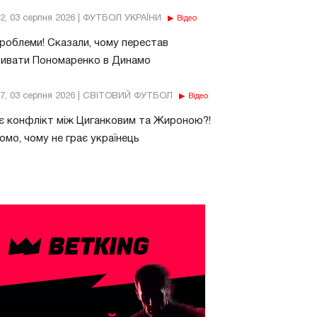
32, 03 серпня 2026 | ФУТБОЛ УКРАЇНИ
Відео
роблеми! Сказали, чому перестав
бивати Пономаренко в Динамо
37, 03 серпня 2026 | СВІТОВИЙ ФУТБОЛ
Відео
є конфлікт між Циганковим та Жироною?!
омо, чому не грає українець