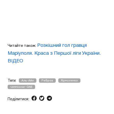
Розкішний гол гравця
Читайте також:
Маріуполя. Краса з Першої ліги України.
ВІДЕО
Теги:
Аль-Айн
Ребров
Ярмоленко
чемпіонат ОАЕ
Поділитися: