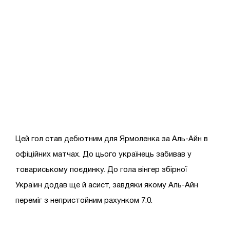
Цей гол став дебютним для Ярмоленка за Аль-Айн в
офіційних матчах. До цього українець забивав у
товариському поєдинку. До гола вінгер збірної
Україин додав ще й асист, завдяки якому Аль-Айн
переміг з непристойним рахунком 7:0.