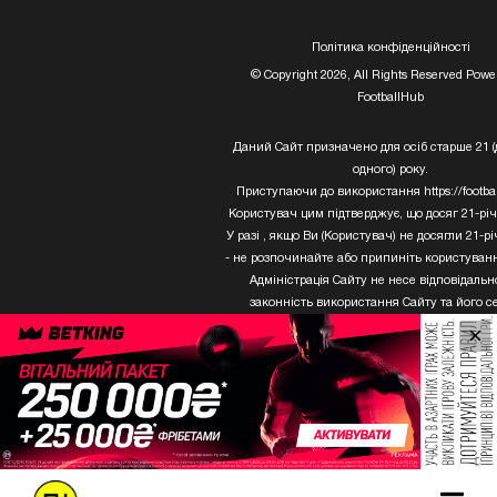
Полiтика конфiденцiйностi
© Copyright 2026, All Rights Reserved Powe
FootballHub
Даний Сайт призначено для осіб старше 21 
одного) року.
Приступаючи до використання https://footbal
Користувач цим підтверджує, що досяг 21-річ
У разі , якщо Ви (Користувач) не досягли 21-рі
- не розпочинайте або припиніть користуван
Адміністрація Сайту не несе відповідально
законність використання Сайту та його се
Користувачем, який не досяг 21-річного 
×
Твори Getty Images, що розміщені на сайті, 
бути використані третіми особами без пис
дозволу ТОВ «ГЛОБАЛ ІМІДЖЕС ЮКРЕ