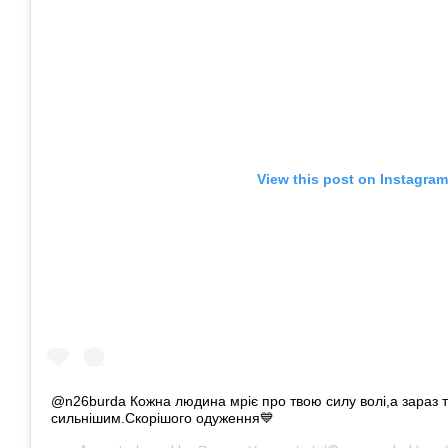
View this post on Instagram
@n26burda Кожна людина мріє про твою силу волі,а зараз 
сильнішим.Скорішого одуження💙