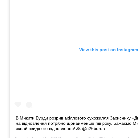
View this post on Instagram
В Микити Бурди розрив ахіллового сухожилля Захиснику «Д
на відновлення потрібно щонайменше пів року. Бажаємо Мик
якнайшвидшого відновлення! 🙏 @n26burda