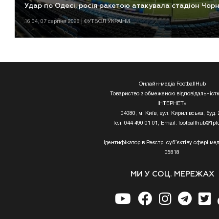
Удар по Одесі. росія ракетою атакувала стадіон Чо
16:04, 07 серпня 2026 | ФУТБОЛ УКРАЇНИ
Онлайн-медіа FootballHub
Товариство з обмеженою відповідальніст
ІНТЕРНЕТ»
04080, м. Київ, вул. Кирилівська, буд. 
Тел. 044 490 01 01, Email:
footballhub@1pl
Ідентифікатор в Реєстрі суб’єктіву сфері мед
05818
МИ У СОЦ. МЕРЕЖАХ