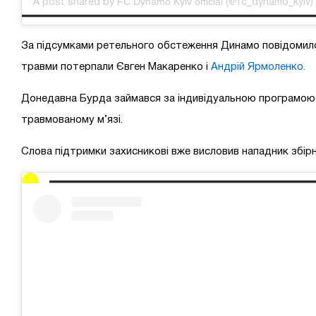
FC Dynamo Kyiv official
A post shared by
(@fc_dynamo_kyiv) 
За підсумками ретельного обстеження Динамо повідомило п
травми потерпали Євген Макаренко і
Андрій Ярмоленко.
Донедавна Бурда займався за індивідуальною програмою
травмованому м’язі.
Слова підтримки захисникові вже висловив нападник збірн