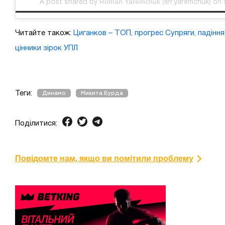
Roman Yaremchuk
A post shared by
(@r.yaremchuk) on 
Читайте також:
Циганков – ТОП, прогрес Супряги, падіння
цінники зірок УПЛ
Теги:
Динамо
Микита Бурда
Поділитися:
Повідомте нам, якщо ви помітили проблему