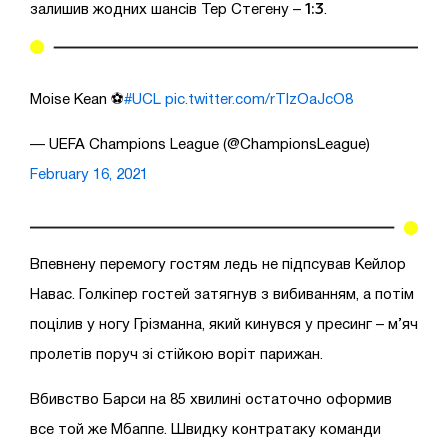
1:3
залишив жодних шансів Тер Стегену –
.
Moise Kean ⚽️
#UCL
pic.twitter.com/rTlzOaJcO8
— UEFA Champions League (@ChampionsLeague)
February 16, 2021
Впевнену перемогу гостям ледь не підпсував Кейлор
Навас. Голкіпер гостей затягнув з вибиванням, а потім
поцілив у ногу Грізманна, який кинувся у пресинг – м’яч
пролетів поруч зі стійкою воріт парижан.
Вбивство Барси на 85 хвилині остаточно оформив
все той же Мбаппе. Швидку контратаку команди