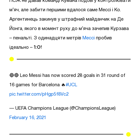
ПСЖ не давав команді Кумана подовгу контролювати
м’яч, але забити першими вдалося саме Мессі і Ко.
Аргентинець закинув у штрафний майданчик на Де
Йонга, якого в момент руху до м’яча зачепив Курзава
– пенальті. З одинадцяти метрів
Мессі
пробив
1:0!
ідеально –
🔵🔴 Leo Messi has now scored 28 goals in 31 round of
16 games for Barcelona 🔥
#UCL
pic.twitter.com/pHgp5f8Vc2
— UEFA Champions League (@ChampionsLeague)
February 16, 2021