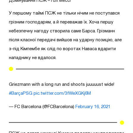
Домінування ПСЖ – гол Мессі
У першому таймі ПСЖ не тільки нічим не поступався
грізним господарям, а й переважав їх. Хоча першу
небезпечну нагоду створила саме Барса. Грізманн
після класної передачі вийшов на ударну позицію, але
з-під Кімпембе як слід по воротах Наваса вдарити
нападнику не вдалося.
Griezmann with a long run and shoots juuuuust wide!
#BarçaPSG
pic.twitter.com/3fWeXGKj6M
— FC Barcelona (@FCBarcelona)
February 16, 2021