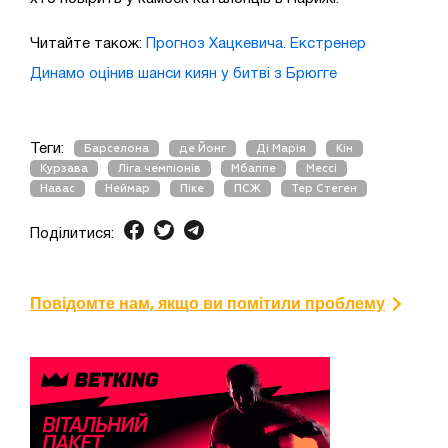
Читайте також:
Прогноз Хацкевича. Екстренер
Динамо оцінив шанси киян у битві з Брюгге
Теги:
Барселона
де Йонг
Ді Марія
Кін
Курзава
Ліга чемпіонів
Мбаппе
Мессі
Навас
Неймар
Піке
ПСЖ
Тер Стеген
Поділитися:
Повідомте нам, якщо ви помітили проблему