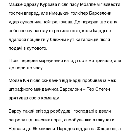
Майже одразу Курзава після пасу Мбаппе міг вивести
гостей вперед, але німецький голкіпер Барселони
удар суперника нейтралізував. До перерви ще одну
небезпечну нагоду втратили гості, коли Ікарді не
вдалося поцілити у ближній кут каталонців після
подачі з кутового.
Після перерви марнування нагод гостями тривало, але
до пори до часу
Мойзе Кін після скидання від Ікарді пробивав із меж
штрафного майданчика Барселони – Тер Стеген
врятував свою команду.
Барсу такий епізод розбудив і господарі відвели
загрозу від власних воріт, спробувавши атакувати.
Відвели до 65 хвилини: Паредес віддав на Флоренці, а