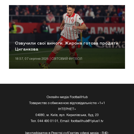
Озвучили свої вимоги. Жирона готова продати
Циганкова
18:57, 07 серпня 2026 | СВІТОВИЙ ФУТБОЛ
Онлайн-медіа FootballHub
Товариство з обмеженою відповідальністю «1+1
ІНТЕРНЕТ»
04080, м. Київ, вул. Кирилівська, буд. 23
Тел. 044 490 01 01, Email:
footballhub@1plus1.tv
Ідентифікатор в Реєстрі суб’єктіву сфері медіа - R40-