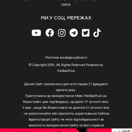
05818
МИ У СОЦ. МЕРЕЖАХ
Полiтика конфiденцiйностi
© Copyright 2026, All Rights Reserved Powered by
FootballHub
Даний Сайт призначено для осіб старше 21 (двадцяти
одного) року.
Приступаючи до використання https://footballhub.ua,
Користувач цим підтверджує, що досяг 21-річного віку.
У разі , якщо Ви (Користувач) не досягли 21-річного віку
- не розпочинайте або припиніть користування Сайтом.
Адміністрація Сайту не несе відповідальності за
законність використання Сайту та його сервісів
Користувачем, який не досяг 21-річного віку.