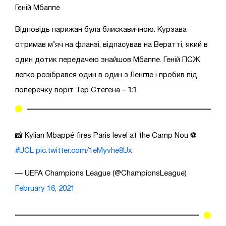
Геній Мбаппе
Відповідь парижан була блискавичною. Курзава
отримав м’яч на фланзі, відпасував на Вератті, який в
один дотик передачею знайшов Мбаппе. Геній ПСЖ
легко розібрався один в один з Ленгле і пробив під
1:1
поперечку воріт Тер Стегена –
.
📸 Kylian Mbappé fires Paris level at the Camp Nou ⚽️
#UCL
pic.twitter.com/1eMyvhe8Ux
— UEFA Champions League (@ChampionsLeague)
February 16, 2021