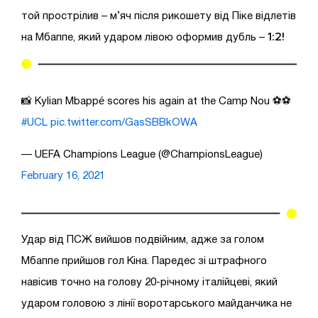
той прострілив – м’яч після рикошету від Піке відлетів
1:2!
на Мбаппе, який ударом лівою оформив дубль –
📸 Kylian Mbappé scores his again at the Camp Nou ⚽️⚽️
#UCL
pic.twitter.com/GasSBBkOWA
— UEFA Champions League (@ChampionsLeague)
February 16, 2021
Удар від ПСЖ вийшов подвійним, адже за голом
Мбаппе прийшов гол Кіна. Паредес зі штрафного
навісив точно на голову 20-річному італійцеві, який
ударом головою з лінії воротарського майданчика не