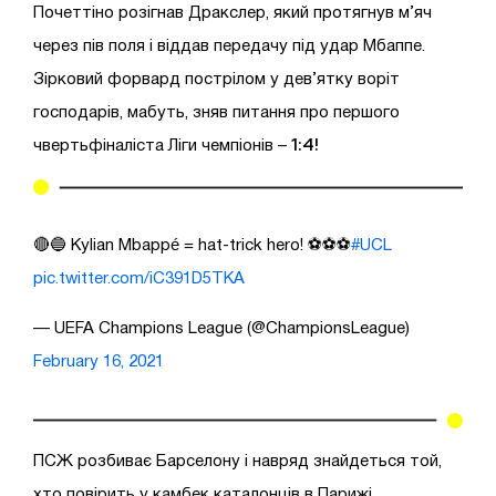
Почеттіно розігнав Дракслер, який протягнув м’яч
через пів поля і віддав передачу під удар Мбаппе.
Зірковий форвард пострілом у дев’ятку воріт
господарів, мабуть, зняв питання про першого
1:4!
чвертьфіналіста Ліги чемпіонів –
🔴🔵 Kylian Mbappé = hat-trick hero! ⚽️⚽️⚽️
#UCL
pic.twitter.com/iC391D5TKA
— UEFA Champions League (@ChampionsLeague)
February 16, 2021
ПСЖ розбиває Барселону і навряд знайдеться той,
хто повірить у камбек каталонців в Парижі.