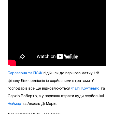
Барселона та ПСЖ
підійшли до першого матчу 1/8
фіналу Ліги чемпіонів із серйозними втратами. У
господарів все ще відновлюються
Фаті
,
Коутіньйо
та
Серхіо Роберто, а у парижан втрати куди серйозніші:
Неймар
та Анхель Ді Марія.