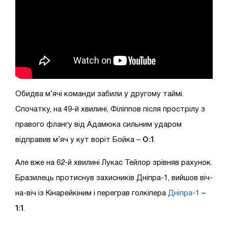
Обидва м’ячі команди забили у другому таймі.
Спочатку, на 49-й хвилині, Філіппов після прострілу з
правого флангу від Адамюка сильним ударом
0:1
відправив м’яч у кут воріт Бойка –
.
Але вже на 62-й хвилині Лукас Тейлор зрівняв рахунок.
Бразилець протиснув захисників Дніпра-1, вийшов віч-
на-віч із Кінарейкіним і переграв голкіпера
Дніпра-1
–
1:1
.