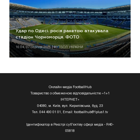
Удар по Одесі. росія ракетою атакувала
стадіон Чорноморця. ФОТО
16:04, 07 серпня 2026 | ФУТБОЛ УКРАЇНИ
Онлайн-медіа FootballHub
Товариство з обмеженою відповідальністю «1+1
ІНТЕРНЕТ»
04080, м. Київ, вул. Кирилівська, буд. 23
Тел. 044 490 01 01, Email:
footballhub@1plus1.tv
Ідентифікатор в Реєстрі суб’єктіву сфері медіа - R40-
05818