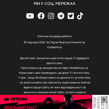
МИ У СОЦ. МЕРЕЖАХ
Полiтика конфiденцiйностi
© Copyright 2026, All Rights Reserved Powered by
FootballHub
Даний Сайт призначено для осіб старше 21 (двадцяти
одного) року.
Приступаючи до використання https://footballhub.ua,
Користувач цим підтверджує, що досяг 21-річного віку.
У разі , якщо Ви (Користувач) не досягли 21-річного віку
- не розпочинайте або припиніть користування Сайтом.
Адміністрація Сайту не несе відповідальності за
законність використання Сайту та його сервісів
Користувачем, який не досяг 21-річного віку.
×
Твори Getty Images, що розміщені на сайті, не можуть