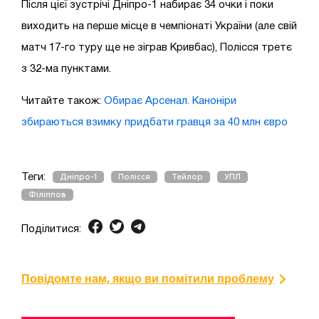
Після цієї зустрічі Дніпро-1 набирає 34 очки і поки
виходить на перше місце в чемпіонаті України (але свій
матч 17-го туру ще не зіграв Кривбас), Полісся третє
з 32-ма пунктами.
Читайте також:
Обирає Арсенал. Каноніри
збираються взимку придбати гравця за 40 млн євро
Теги:
Дніпро-1
Полісся
Тейлор
УПЛ
Філіппов
Поділитися:
Повідомте нам, якщо ви помітили проблему