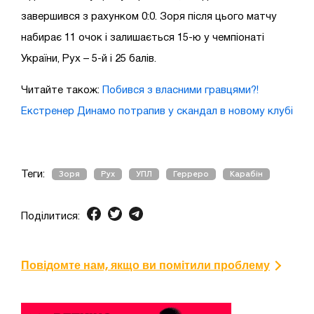
завершився з рахунком 0:0. Зоря після цього матчу
набирає 11 очок і залишається 15-ю у чемпіонаті
України, Рух – 5-й і 25 балів.
Читайте також:
Побився з власними гравцями?!
Екстренер Динамо потрапив у скандал в новому клубі
Теги:
Зоря
Рух
УПЛ
Герреро
Карабін
Поділитися:
Повідомте нам, якщо ви помітили проблему