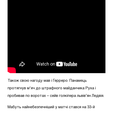
Також свою нагоду мав і Герреро. Панамець
протягнув м'яч до штрафного майданчика Руха і
пробивав по воротах – сейв голкіпера львів’ян Ледвія.
Мабуть найнебезпечніший у матчі стався на 33-й