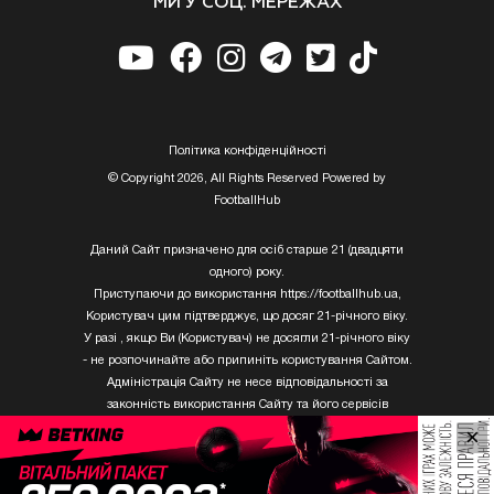
МИ У СОЦ. МЕРЕЖАХ
Полiтика конфiденцiйностi
© Copyright 2026, All Rights Reserved Powered by
FootballHub
Даний Сайт призначено для осіб старше 21 (двадцяти
одного) року.
Приступаючи до використання https://footballhub.ua,
Користувач цим підтверджує, що досяг 21-річного віку.
У разі , якщо Ви (Користувач) не досягли 21-річного віку
- не розпочинайте або припиніть користування Сайтом.
Адміністрація Сайту не несе відповідальності за
законність використання Сайту та його сервісів
Користувачем, який не досяг 21-річного віку.
×
Твори Getty Images, що розміщені на сайті, не можуть