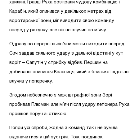
хвилині. Гравці Руха розіграли чудову комбінацію і
Карабін, який опинився у декількох метрах від
воротарської зони, міг виводити свою команду
вперед у рахунку, але він не влучив по м’ячу.
Одразу по перерві львів’яни могли виходити вперед.
Сич завдав сильного удару з дальної відстані у кут
воріт – Сапутін у стрибку відбив. Першим на
добиванні опинився Квасниця, який з близької відстані
влучив у поперечку.
Згодом небезпечно з меж штрафної зони Зорі
пробивав Плюман, але м’яч після удару легіонера Руха
пройшов поруч зі стійкою.
Попри усі спроби, жодна з команд так і не зуміла
відзначитися у цій зустрічі. Тож, поєдинок