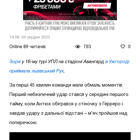
14:58, 04 грудня 2023
Online 89 читачів
793
0
Зоря
у 16-му турі УПЛ на стадіоні Авангард
в Ужгороді
приймала львівський Рух
.
За перші 45 хвилин команди мали обмаль моментів.
Перший небезпечний удар стався у середині першого
тайму, коли Антюх обігрався у стіночку з Герреро і
завдав удару з дальньої відстані – м’яч пройшов над
поперечкою.