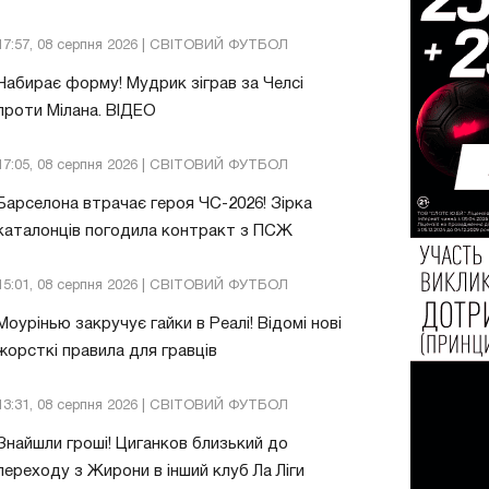
17:57, 08 серпня 2026 | СВІТОВИЙ ФУТБОЛ
Набирає форму! Мудрик зіграв за Челсі
проти Мілана. ВІДЕО
17:05, 08 серпня 2026 | СВІТОВИЙ ФУТБОЛ
Барселона втрачає героя ЧС-2026! Зірка
каталонців погодила контракт з ПСЖ
15:01, 08 серпня 2026 | СВІТОВИЙ ФУТБОЛ
Моурінью закручує гайки в Реалі! Відомі нові
жорсткі правила для гравців
13:31, 08 серпня 2026 | СВІТОВИЙ ФУТБОЛ
Знайшли гроші! Циганков близький до
переходу з Жирони в інший клуб Ла Ліги