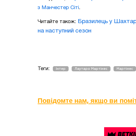
з Манчестер Сіті
.
Бразилець у Шахтарі
Читайте також:
на наступний сезон
Теги:
Інтер
Лаутаро Мартінес
Мартінес
Повідомте нам, якщо ви пом