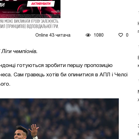
Online 43 читача
1080
0
 Ліги чемпіонів.
ондонці готуються зробити першу пропозицію
са. Сам гравець хотів би опинитися в АПЛ і Челсі
ого.