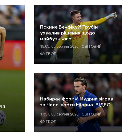
Покине Бенфіку?! Трубін
ухвалив рішення щодо
майбутнього
19:03, 08 серпня 2026 | СВІТОВИЙ
ФУТБОЛ
Набирає форму! Мудрик зіграв
за Челсі проти Мілана. ВІДЕО
сля
17:57, 08 серпня 2026 | СВІТОВИЙ
ФУТБОЛ