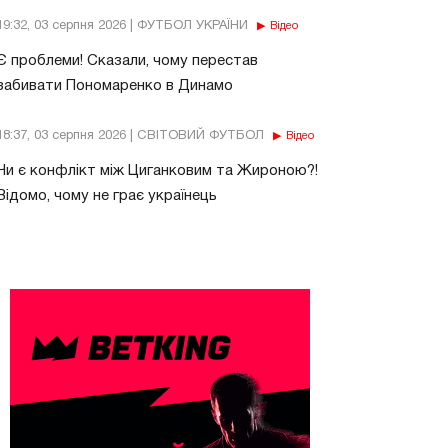
19:32, 03 серпня 2026 | ФУТБОЛ УКРАЇНИ
Відео
Є проблеми! Сказали, чому перестав
забивати Пономаренко в Динамо
18:37, 03 серпня 2026 | СВІТОВИЙ ФУТБОЛ
Відео
Чи є конфлікт між Циганковим та Жироною?!
Відомо, чому не грає українець