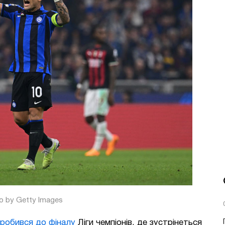
o by Getty Images
пробився до фіналу
Ліги чемпіонів, де зустрінеться