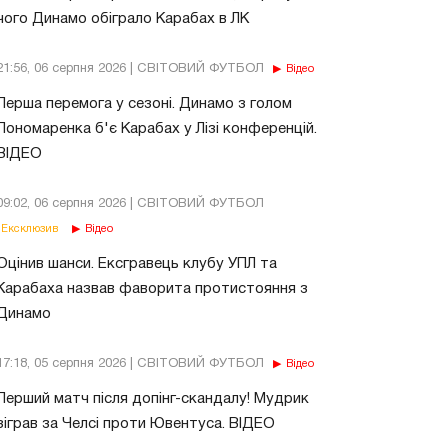
чого Динамо обіграло Карабах в ЛК
21:56, 06 серпня 2026 | СВІТОВИЙ ФУТБОЛ
Відео
Перша перемога у сезоні. Динамо з голом
Пономаренка б'є Карабах у Лізі конференцій.
ВІДЕО
09:02, 06 серпня 2026 | СВІТОВИЙ ФУТБОЛ
Ексклюзив
Відео
Оцінив шанси. Ексгравець клубу УПЛ та
Карабаха назвав фаворита протистояння з
Динамо
17:18, 05 серпня 2026 | СВІТОВИЙ ФУТБОЛ
Відео
Перший матч після допінг-скандалу! Мудрик
зіграв за Челсі проти Ювентуса. ВІДЕО