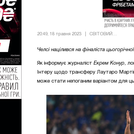
20:49, 18 травня 2023
СВІТОВИЙ
ФУТБОЛ
Челсі націлився на фіналіста цьогорічної
Як інформує журналіст
Екрем Конур
, л
Інтеру щодо трансферу Лаутаро Мартіне
може стати непоганим варіантом для ць