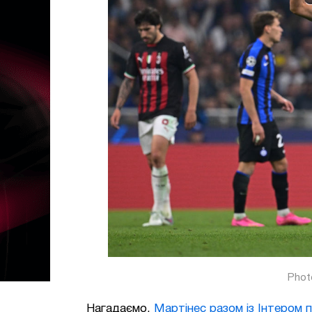
Phot
Нагадаємо,
Мартінес разом із Інтером 