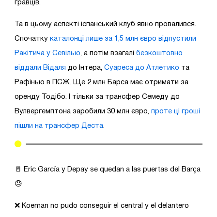
гравців.
Та в цьому аспекті іспанський клуб явно провалився.
Спочатку
каталонці лише за 1,5 млн євро відпустили
Ракітича у Севілью
, а потім взагалі
безкоштовно
віддали Відаля
до Інтера,
Суареса до Атлетико
та
Рафінью в ПСЖ. Ще 2 млн Барса має отримати за
оренду Тодібо. І тільки за трансфер Семеду до
Вулвергемптона заробили 30 млн євро,
проте ці гроші
пішли на трансфер Деста
.
🚪 Eric García y Depay se quedan a las puertas del Barça
😓
❌ Koeman no pudo conseguir el central y el delantero