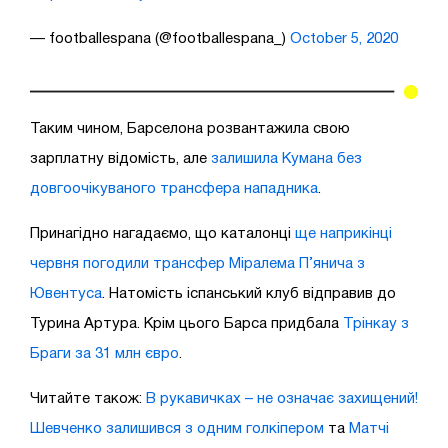
— footballespana (@footballespana_)
October 5, 2020
Таким чином, Барселона розвантажила свою
зарплатну відомість, але
залишила Кумана без
довгоочікуваного трансфера нападника
.
Принагідно нагадаємо, що каталонці
ще наприкінці
червня погодили трансфер Міралема П’янича з
Ювентуса
. Натомість іспанський клуб відправив до
Турина Артура. Крім цього Барса придбала
Трінкау з
Браги за 31 млн євро
.
Читайте також:
В рукавичках – не означає захищений!
Шевченко залишився з одним голкіпером
та
Матчі