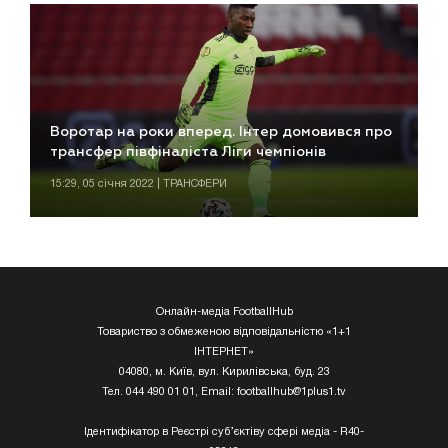
Воротар на роки вперед. Інтер домовився про
трансфер півфіналіста Ліги чемпіонів
15:29, 05 січня 2022 | ТРАНСФЕРИ
Онлайн-медіа FootballHub
Товариство з обмеженою відповідальністю «1+1
ІНТЕРНЕТ»
04080, м. Київ, вул. Кирилівська, буд. 23
Тел. 044 490 01 01, Email:
footballhub@1plus1.tv
Ідентифікатор в Реєстрі суб’єктіву сфері медіа - R40-