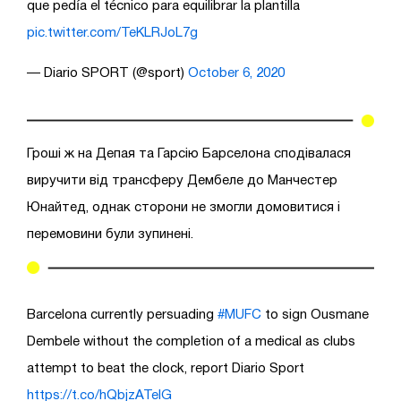
que pedía el técnico para equilibrar la plantilla
pic.twitter.com/TeKLRJoL7g
— Diario SPORT (@sport)
October 6, 2020
Гроші ж на Депая та Гарсію Барселона сподівалася
виручити від трансферу Дембеле до Манчестер
Юнайтед, однак сторони не змогли домовитися і
перемовини були зупинені.
Barcelona currently persuading
#MUFC
to sign Ousmane
Dembele without the completion of a medical as clubs
attempt to beat the clock, report Diario Sport
https://t.co/hQbjzATelG