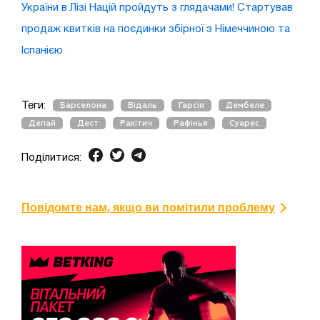
України в Лізі Націй пройдуть з глядачами! Стартував
продаж квитків на поєдинки збірної з Німеччиною та
Іспанією
Теги:
Барселона
Відаль
Гарсія
Дембеле
Депай
Дест
Ракітич
Рафінья
Суарес
Поділитися:
Повідомте нам, якщо ви помітили проблему