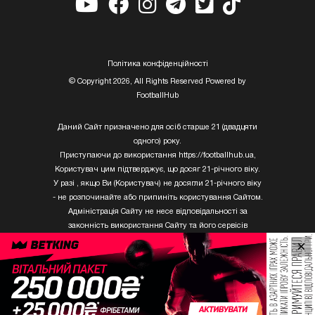
Полiтика конфiденцiйностi
© Copyright 2026, All Rights Reserved Powered by
FootballHub
Даний Сайт призначено для осіб старше 21 (двадцяти
одного) року.
Приступаючи до використання https://footballhub.ua,
Користувач цим підтверджує, що досяг 21-річного віку.
У разі , якщо Ви (Користувач) не досягли 21-річного віку
- не розпочинайте або припиніть користування Сайтом.
Адміністрація Сайту не несе відповідальності за
законність використання Сайту та його сервісів
Користувачем, який не досяг 21-річного віку.
×
Твори Getty Images, що розміщені на сайті, не можуть
бути використані третіми особами без письмового
дозволу ТОВ «ГЛОБАЛ ІМІДЖЕС ЮКРЕЙН.