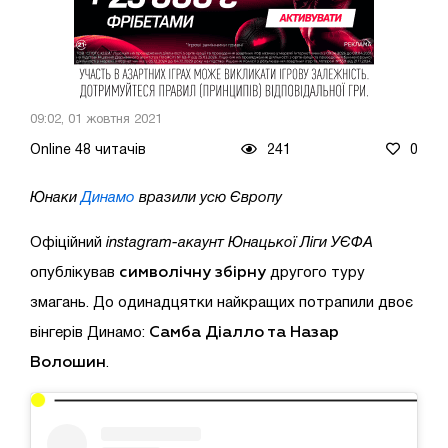
09:02, 01 жовтня 2021
Online 48 читачів
241
0
Юнаки
Динамо
вразили усю Європу
Офіційний
instagram-акаунт Юнацької Ліги УЄФА
символічну збірну
опублікував
другого туру
змагань. До одинадцятки найкращих потрапили двоє
Самба Діалло та Назар
вінгерів Динамо:
Волошин
.