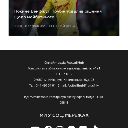
Покине Бенфіку?! Трубін ухвалив рішення
щодо майбутнього
19:03, 08 серпня 2026 | СВІТОВИЙ ФУТБОЛ
Онлайн-медіа FootballHub
Товариство з обмеженою відповідальністю «1+1
ІНТЕРНЕТ»
04080, м. Київ, вул. Кирилівська, буд. 23
Тел. 044 490 01 01, Email:
footballhub@1plus1.tv
Ідентифікатор в Реєстрі суб’єктіву сфері медіа - R40-
05818
МИ У СОЦ. МЕРЕЖАХ