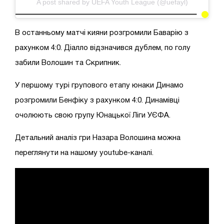
A post shared by UEFA Youth League (@uefayl)
В останньому матчі кияни розгромили Баварію з
рахунком 4:0. Діалло відзначився дублем, по голу
забили Волошин та Скрипник.
У першому турі групового етапу юнаки Динамо
розгромили Бенфіку з рахунком 4:0. Динамівці
очолюють свою групу Юнацької Ліги УЄФА.
Детальний аналіз гри Назара Волошина можна
переглянути на нашому youtube-каналі.