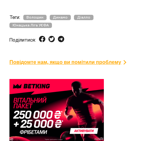
Теги:
Волошин
Динамо
Діалло
Юнацька Ліга УЄФА
Поділитися:
Повідомте нам, якщо ви помітили проблему