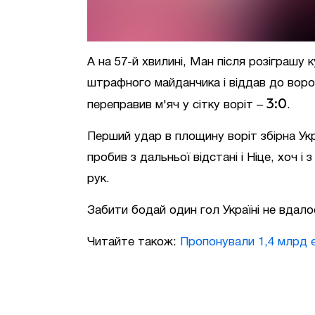
А на 57-й хвилині, Ман після розіграшу 
штрафного майданчика і віддав до ворот
3:0
переправив м'яч у сітку воріт –
.
Перший удар в площину воріт збірна Укр
пробив з дальньої відстані і Ніце, хоч і
рук.
Забити бодай один гол Україні не вдалос
Читайте також:
Пропонували 1,4 млрд є