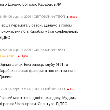
чого Динамо обіграло Карабах в ЛК
21:56, 06 серпня 2026 | СВІТОВИЙ ФУТБОЛ
Відео
Перша перемога у сезоні. Динамо з голом
Пономаренка б'є Карабах у Лізі конференцій.
ВІДЕО
09:02, 06 серпня 2026 | СВІТОВИЙ ФУТБОЛ
Ексклюзив
Відео
Оцінив шанси. Ексгравець клубу УПЛ та
Карабаха назвав фаворита протистояння з
Динамо
17:18, 05 серпня 2026 | СВІТОВИЙ ФУТБОЛ
Відео
Перший матч після допінг-скандалу! Мудрик
зіграв за Челсі проти Ювентуса. ВІДЕО