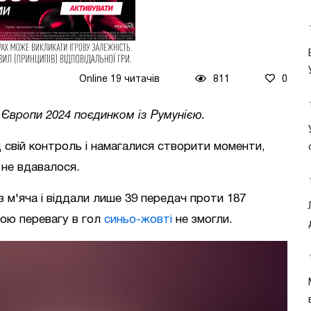
Online 19 читачів
811
0
і Європи 2024 поєдинком із Румунією.
д свій контроль і намагалися створити моменти,
 не вдавалося.
 м'яча і віддали лише 39 передач проти 187
вою перевагу в гол
синьо-жовті
не змогли.