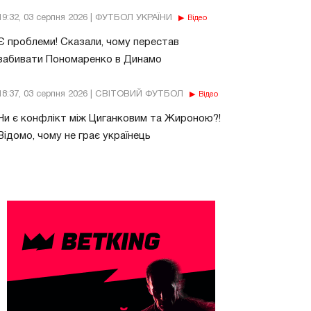
19:32, 03 серпня 2026 | ФУТБОЛ УКРАЇНИ
Відео
Є проблеми! Сказали, чому перестав
забивати Пономаренко в Динамо
18:37, 03 серпня 2026 | СВІТОВИЙ ФУТБОЛ
Відео
Чи є конфлікт між Циганковим та Жироною?!
Відомо, чому не грає українець