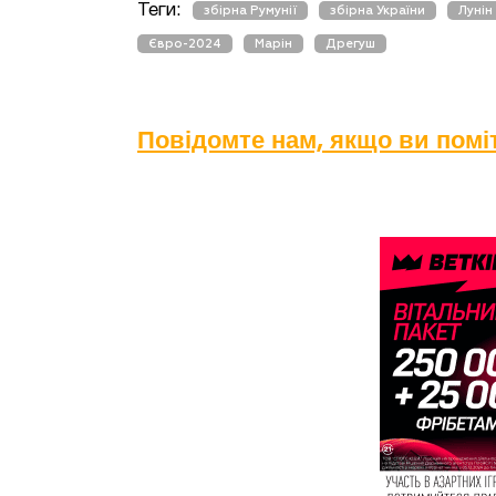
Теги:
збірна Румунії
збірна України
Лунін
Євро-2024
Марін
Дрегуш
Повідомте нам, якщо ви пом