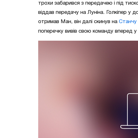
трохи забарився з передачею і під тис
віддав передачу на Луніна. Голкіпер у д
отримав Ман, він далі скинув на
Станчу
поперечку вивів свою команду вперед у