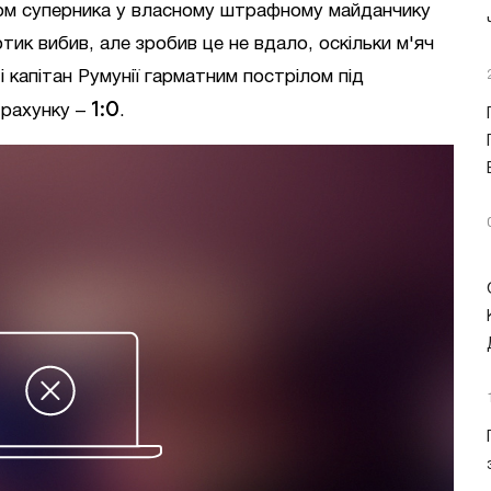
ком суперника у власному штрафному майданчику
отик вибив, але зробив це не вдало, оскільки м'яч
і капітан Румунії гарматним пострілом під
1:0
 рахунку –
.