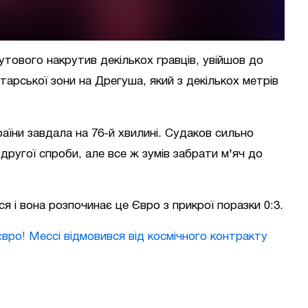
кутового накрутив декількох гравців, увійшов до
арської зони на Дрегуша, який з декількох метрів
аїни завдала на 76-й хвилині. Судаков сильно
 з другої спроби, але все ж зумів забрати м'яч до
я і вона розпочинає це Євро з прикрої поразки 0:3.
вро! Мессі відмовився від космічного контракту