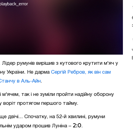
Лідер румунів вирішив з кутового крутити м'яч у
рну України. Не дарма
Сергій Ребров, як він сам
 Станчу в Аль-Айн
.
 м'ячем, так і не зуміли пройти надійну оборону
ну воріт протягом першого тайму.
е двічі... Спочатку, на 52-й хвилині, румуни
2:0
альнім ударом прошив Луніна –
.