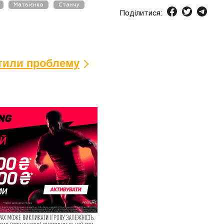
Матвієнко
Станчу
Поділитися:
ітили проблему