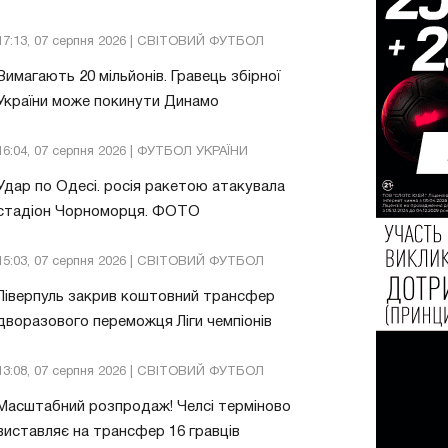
17:13, 07 серпня 2026 | СВІТОВИЙ ФУТБОЛ
Вимагають 20 мільйонів. Гравець збірної
України може покинути Динамо
16:04, 07 серпня 2026 | ФУТБОЛ УКРАЇНИ
Удар по Одесі. росія ракетою атакувала
стадіон Чорноморця. ФОТО
15:03, 07 серпня 2026 | СВІТОВИЙ ФУТБОЛ
Ліверпуль закрив коштовний трансфер
дворазового переможця Ліги чемпіонів
13:08, 07 серпня 2026 | СВІТОВИЙ ФУТБОЛ
Масштабний розпродаж! Челсі терміново
виставляє на трансфер 16 гравців