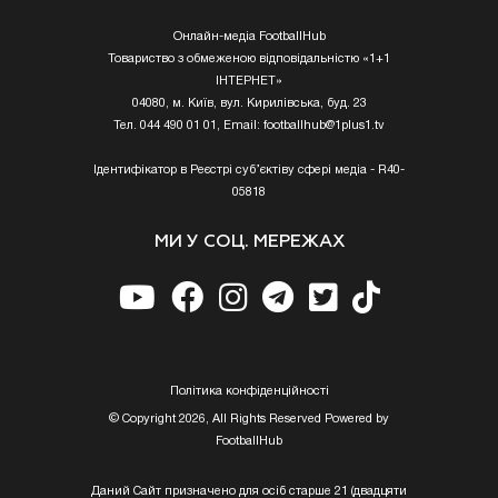
Онлайн-медіа FootballHub
Товариство з обмеженою відповідальністю «1+1
ІНТЕРНЕТ»
04080, м. Київ, вул. Кирилівська, буд. 23
Тел. 044 490 01 01, Email:
footballhub@1plus1.tv
Ідентифікатор в Реєстрі суб’єктіву сфері медіа - R40-
05818
МИ У СОЦ. МЕРЕЖАХ
Полiтика конфiденцiйностi
© Copyright 2026, All Rights Reserved Powered by
FootballHub
Даний Сайт призначено для осіб старше 21 (двадцяти