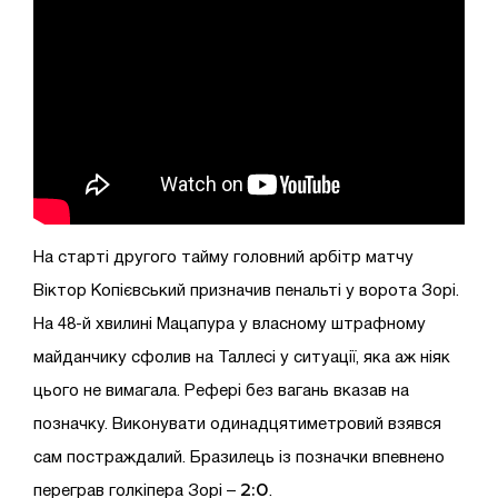
На старті другого тайму головний арбітр матчу
Віктор Копієвський призначив пенальті у ворота Зорі.
На 48-й хвилині Мацапура у власному штрафному
майданчику сфолив на Таллесі у ситуації, яка аж ніяк
цього не вимагала. Рефері без вагань вказав на
позначку. Виконувати одинадцятиметровий взявся
сам постраждалий. Бразилець із позначки впевнено
2:0
переграв голкіпера Зорі –
.