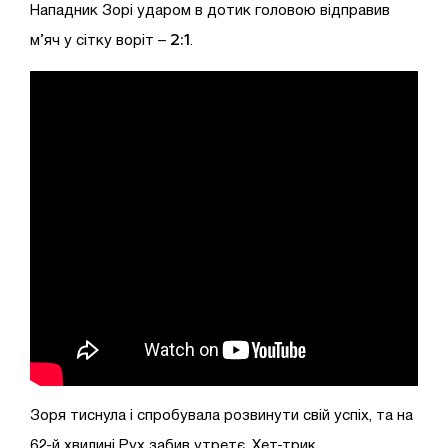
Нападник Зорі ударом в дотик головою відправив
2:1
м’яч у сітку воріт –
.
Зоря тиснула і спробувала розвинути свій успіх, та на
62-й хвилині Рух забив утретє. Хет-трик