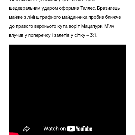
шедевральним ударом оформив Таллес. Бразилець
майже з лінії штрафного майданчика пробив ближче
до правого верхнього кута воріт Мацапури. М’яч
3:1
влучив у поперечку і залетів у сітку –
.