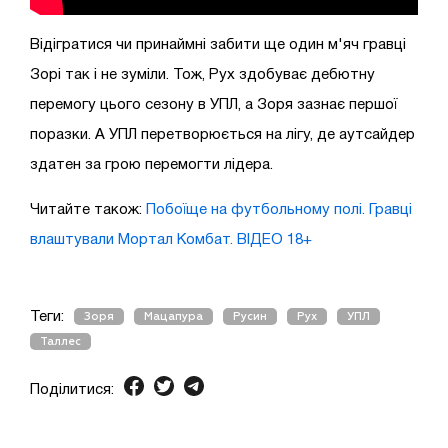
Відігратися чи принаймні забити ще один м'яч гравці
Зорі так і не зуміли. Тож, Рух здобуває дебютну
перемогу цього сезону в УПЛ, а Зоря зазнає першої
поразки. А УПЛ перетворюється на лігу, де аутсайдер
здатен за грою перемогти лідера.
Читайте також:
Побоїще на футбольному полі. Гравці
влаштували Мортал Комбат. ВІДЕО 18+
Теги:
Зоря
Мацапура
Русин
Рух
УПЛ
Таллес
Поділитися: