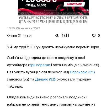
18:56, 09 вересня 2022
Online 21 читач
1311
0
У 4-му турі УПЛ Рух досить неочікувано переміг Зорю.
Львів'яни підходили до цього поєдинку в ролі
аутсайдера (
три поразки
і останнє місце в чемпіонаті).
Натомість луганці після перемог над
Ворсклою (3:1)
,
Львовом (3:2) та
Динамо (3:2)
очолювали турнірну
таблицю.
Обидві команди активно розпочали поєдинок і
набрали непоганий темп, але у гольові нагоди він, на