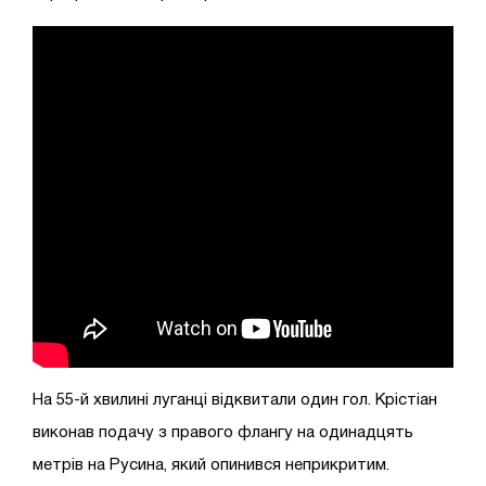
На 55-й хвилині луганці відквитали один гол. Крістіан
виконав подачу з правого флангу на одинадцять
метрів на Русина, який опинився неприкритим.