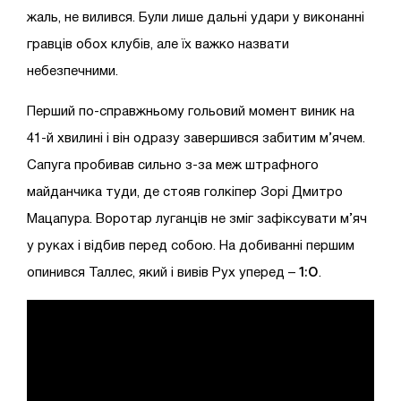
жаль, не вилився. Були лише дальні удари у виконанні
гравців обох клубів, але їх важко назвати
небезпечними.
Перший по-справжньому гольовий момент виник на
41-й хвилині і він одразу завершився забитим м’ячем.
Сапуга пробивав сильно з-за меж штрафного
майданчика туди, де стояв голкіпер Зорі Дмитро
Мацапура. Воротар луганців не зміг зафіксувати м’яч
у руках і відбив перед собою. На добиванні першим
1:0
опинився Таллес, який і вивів Рух уперед –
.