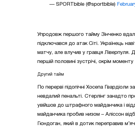
— SPORTbible (@sportbible)
Februar
Упродовж першого тайму Зінченко вдал
підключався до атак Сіті. Українець на
матчу, але влучив у гравця Ліверпуля. 
першій половині зустрічі, окрім моменту 
Другий тайм
По перерві підопічні Хосепа Гвардіоли з
невдалий пенальті. Стерлінг занадто п
увійшов до штрафного майданчика і відд
майданчика пробив низом – Аліссон від
Гюндоган, який в дотик переправив м’яч 