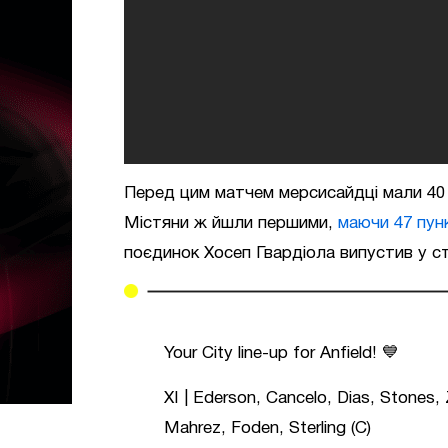
Перед цим матчем мерсисайдці мали 40 оч
Містяни ж йшли першими,
маючи 47 пун
поєдинок Хосеп Гвардіола випустив у 
Your City line-up for Anfield! 💙
XI | Ederson, Cancelo, Dias, Stones
Mahrez, Foden, Sterling (C)