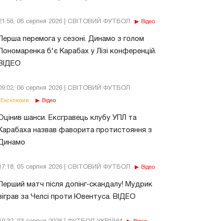
21:56, 06 серпня 2026 | СВІТОВИЙ ФУТБОЛ
Відео
Перша перемога у сезоні. Динамо з голом
Пономаренка б'є Карабах у Лізі конференцій.
ВІДЕО
09:02, 06 серпня 2026 | СВІТОВИЙ ФУТБОЛ
Ексклюзив
Відео
Оцінив шанси. Ексгравець клубу УПЛ та
Карабаха назвав фаворита протистояння з
Динамо
17:18, 05 серпня 2026 | СВІТОВИЙ ФУТБОЛ
Відео
Перший матч після допінг-скандалу! Мудрик
зіграв за Челсі проти Ювентуса. ВІДЕО