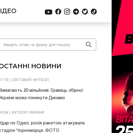
ІДЕО
ОСТАННІ НОВИНИ
17:13 | СВІТОВИЙ ФУТБОЛ
Вимагають 20 мільйонів. Гравець збірної
України може покинути Динамо
16:04 | ФУТБОЛ УКРАЇНИ
Удар по Одесі. росія ракетою атакувала
стадіон Чорноморця. ФОТО