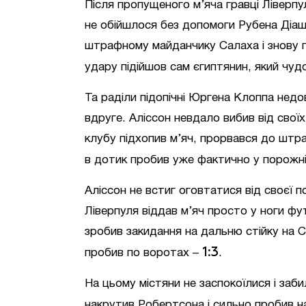
Після пропущеного м’яча гравці Ліверпул
не обійшлося без допомоги Рубена Діаш
штрафному майданчику Салаха і знову г
удару підійшов сам єгиптянин, який чуд
Та раділи підопічні Юргена Клоппа недов
вдруге. Аліссон невдало вибив від свої
клубу підхопив м’яч, прорвався до штра
в дотик пробив уже фактично у порожні
Аліссон не встиг оговтатися від своєї п
Ліверпуля віддав м’яч просто у ноги фу
зробив закидання на дальню стійку на 
1:3
пробив по воротах –
.
На цьому містяни не заспокоїлися і заб
накрутив Робертсона і сильно пробив на