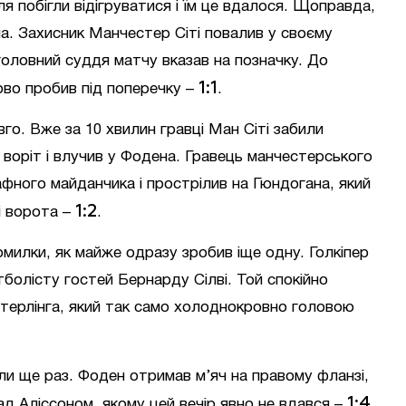
я побігли відігруватися і їм це вдалося. Щоправда,
а. Захисник Манчестер Сіті повалив у своєму
оловний суддя матчу вказав на позначку. До
1:1
ово пробив під поперечку –
.
го. Вже за 10 хвилин гравці Ман Сіті забили
х воріт і влучив у Фодена. Гравець манчестерського
фного майданчика і прострілив на Гюндогана, який
1:2
 ворота –
.
омилки, як майже одразу зробив іще одну. Голкіпер
тболісту гостей Бернарду Сілві. Той спокійно
Стерлінга, який так само холоднокровно головою
или ще раз. Фоден отримав м’яч на правому фланзі,
1:4
д Аліссоном, якому цей вечір явно не вдався –
.