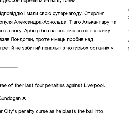
Едерсон перевів м’яч на кутовий.
відповіддю і мали свою супернагоду. Стерлінг
рпуля Александра-Арнольда, Тіаго Алькантару та
ян за ногу. Арбітр без вагань вказав на позначку.
зяв Гюндоган, проте німець пробив над
третій не забитий пенальті з чотирьох останніх у
 of their last four penalties against Liverpool.
❌Gundogan ❌
City's penalty curse as he blasts the ball into