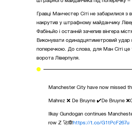
штрафного майданчика під поперечку – 
Гравці Манчестер Сіті не забарилися з 
накрутив у штрафному майданчику Ліве
Фабіньйо і останній зачепив вінгера міст
Виконувати одинадцятиметровий удар в
поперечкою. До слова, для Ман Сіті це 
ворота Ліверпуля.
Manchester City have now missed three
Mahrez ❌ De Bruyne ✔️De Bruyne 
Ilkay Gundogan continues Manchester 
row Z 🚀🙈
https://t.co/G1tPcF267u