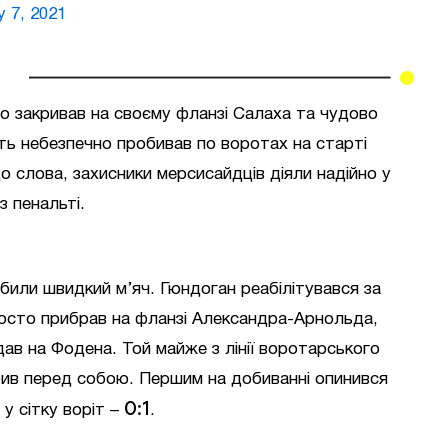
y 7, 2021
о закривав на своєму фланзі Салаха та чудово
віть небезпечно пробивав по воротах на старті
До слова, захисники мерсисайдців діяли надійно у
з пенальті.
абили швидкий м’яч. Гюндоган реабілітувався за
росто прибрав на фланзі Александра-Арнольда,
ав на Фодена. Той майже з лінії воротарського
бив перед собою. Першим на добиванні опинився
0:1
у сітку воріт –
.