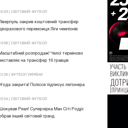
15:03 | СВІТОВИЙ ФУТБОЛ
Ліверпуль закрив коштовний трансфер
дворазового переможця Ліги чемпіонів
13:08 | СВІТОВИЙ ФУТБОЛ
Масштабний розпродаж! Челсі терміново
виставляє на трансфер 16 гравців
12:26 | ФУТБОЛ УКРАЇНИ
Угода закрита! Полісся підписує легіонера
10:54 | СВІТОВИЙ ФУТБОЛ
Шокував Реал! Суперзірка Ман Сіті Родрі
обрав інший світовий гранд