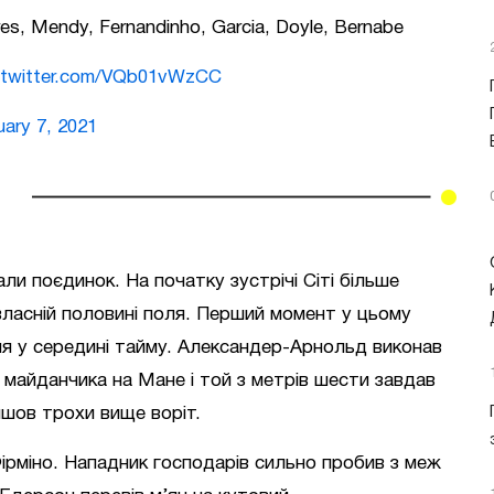
res, Mendy, Fernandinho, Garcia, Doyle, Bernabe
.twitter.com/VQb01vWzCC
uary 7, 2021
и поєдинок. На початку зустрічі Сіті більше
власній половині поля. Перший момент у цьому
ля у середині тайму. Александер-Арнольд виконав
майданчика на Мане і той з метрів шести завдав
шов трохи вище воріт.
ірміно. Нападник господарів сильно пробив з меж