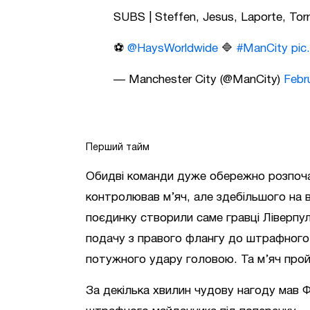
SUBS | Steffen, Jesus, Laporte, Tor
⚽️
@HaysWorldwide
🔷
#ManCity
pic
— Manchester City (@ManCity)
Febr
Перший тайм
Обидві команди дуже обережно розпочал
контролював м’яч, але здебільшого на 
поєдинку створили саме гравці Ліверпу
подачу з правого флангу до штрафного 
потужного удару головою. Та м’яч прой
За декілька хвилин чудову нагоду мав Ф