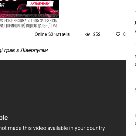
Online 30 читачів
252
0
ді грав з Ліверпулем