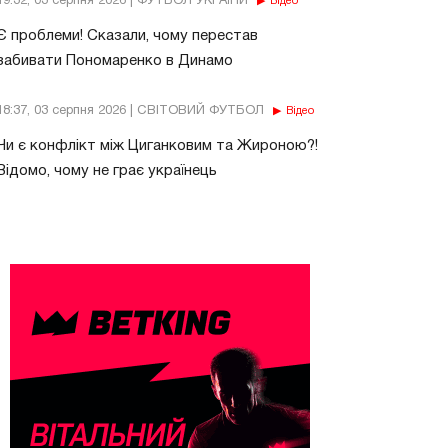
19:32, 03 серпня 2026 | ФУТБОЛ УКРАЇНИ
Відео
Є проблеми! Сказали, чому перестав
забивати Пономаренко в Динамо
18:37, 03 серпня 2026 | СВІТОВИЙ ФУТБОЛ
Відео
Чи є конфлікт між Циганковим та Жироною?!
Відомо, чому не грає українець