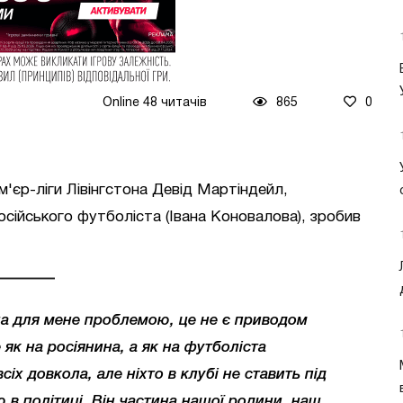
Online 48 читачів
865
0
'єр-ліги Лівінгстона Девід Мартіндейл,
осійського футболіста (Івана Коновалова), зробив
ула для мене проблемою, це не є приводом
 як на росіянина, а як на футболіста
сіх довкола, але ніхто в клубі не ставить під
ю в політиці. Він частина нашої родини, наш