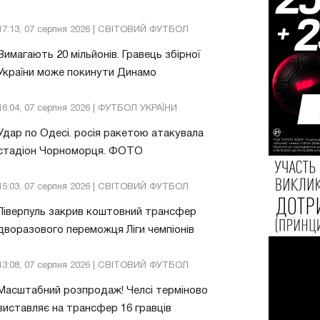
17:13, 07 серпня 2026 | СВІТОВИЙ ФУТБОЛ
Вимагають 20 мільйонів. Гравець збірної
України може покинути Динамо
16:04, 07 серпня 2026 | ФУТБОЛ УКРАЇНИ
Удар по Одесі. росія ракетою атакувала
стадіон Чорноморця. ФОТО
15:03, 07 серпня 2026 | СВІТОВИЙ ФУТБОЛ
Ліверпуль закрив коштовний трансфер
дворазового переможця Ліги чемпіонів
13:08, 07 серпня 2026 | СВІТОВИЙ ФУТБОЛ
Масштабний розпродаж! Челсі терміново
виставляє на трансфер 16 гравців