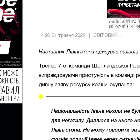
14:28, 31 травня 2022
СВІТОВИЙ
ФУТБОЛ
Наставник Лівінгстона здивував заявою
.
Тренер 7-ої команди Шотландської Прем
виправдовуючи пристуність в команді р
дивну заяву ресурсу країни-окупанта:
Національність Івана ніколи не б
для негативу. Дивлюся на нього не
Лівінгстона. Не можу говорити за в
сумнів позиції Івана через ситуаці