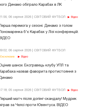
чого Динамо обіграло Карабах в ЛК
21:56, 06 серпня 2026 | СВІТОВИЙ ФУТБОЛ
Відео
Перша перемога у сезоні. Динамо з голом
Пономаренка б'є Карабах у Лізі конференцій.
ВІДЕО
09:02, 06 серпня 2026 | СВІТОВИЙ ФУТБОЛ
Ексклюзив
Відео
Оцінив шанси. Ексгравець клубу УПЛ та
Карабаха назвав фаворита протистояння з
Динамо
17:18, 05 серпня 2026 | СВІТОВИЙ ФУТБОЛ
Відео
Перший матч після допінг-скандалу! Мудрик
зіграв за Челсі проти Ювентуса. ВІДЕО