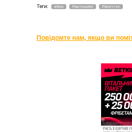
Теги:
війна
Мартіндейл
Лівінгстон
Повідомте нам, якщо ви пом