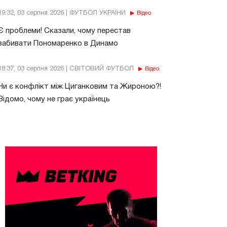
19:32, 03 серпня 2026 | ФУТБОЛ УКРАЇНИ
Відео
Є проблеми! Сказали, чому перестав
забивати Пономаренко в Динамо
18:37, 03 серпня 2026 | СВІТОВИЙ ФУТБОЛ
Відео
Чи є конфлікт між Циганковим та Жироною?!
Відомо, чому не грає українець