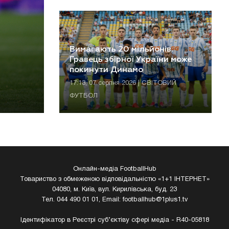
Вимагають 20 мільйонів.
Гравець збірної України може
покинути Динамо
17:13, 07 серпня 2026 | СВІТОВИЙ
ФУТБОЛ
Онлайн-медіа FootballHub
Товариство з обмеженою відповідальністю «1+1 ІНТЕРНЕТ»
04080, м. Київ, вул. Кирилівська, буд. 23
Тел. 044 490 01 01, Email:
footballhub@1plus1.tv
Ідентифікатор в Реєстрі суб’єктіву сфері медіа - R40-05818