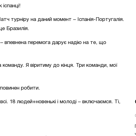
 іспанці!
тч турніру на даний момент – Іспанія-Португалія.
це Бразилія.
 – впевнена перемога дарує надію на те, що
за команду. Я віритиму до кінця. Три команди, мої
 повинен робити.
сі. 18 людей+новенькі і молоді – включаємся. Ті,