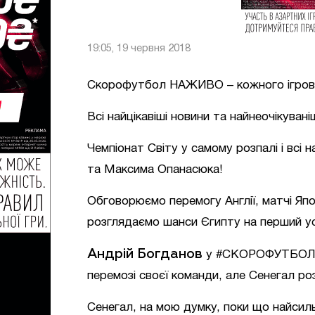
19:05, 19 червня 2018
Скорофутбол НАЖИВО – кожного ігровог
Всі найцікавіші новини та найнеочікуван
Чемпіонат Світу у самому розпалі і всі 
та Максима Опанасюка!
Обговорюємо перемогу Англії, матчі Япо
розглядаємо шанси Єгипту на перший усп
Андрій Богданов
у #СКОРОФУТБОЛ #
перемозі своєї команди, але Сенегал ро
Сенегал, на мою думку, поки що найсиль