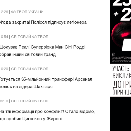
12:26 | ФУТБОЛ УКРАЇНИ
Угода закрита! Полісся підписує легіонера
10:54 | СВІТОВИЙ ФУТБОЛ
Шокував Реал! Суперзірка Ман Сіті Родрі
обрав інший світовий гранд
10:20 | СВІТОВИЙ ФУТБОЛ
Готується 35-мільйонний трансфер! Арсенал
полює на лідера Шахтаря
09:10 | СВІТОВИЙ ФУТБОЛ
На тлі інформації про конфлікт! Стало відомо,
що зробив Циганков у Жироні