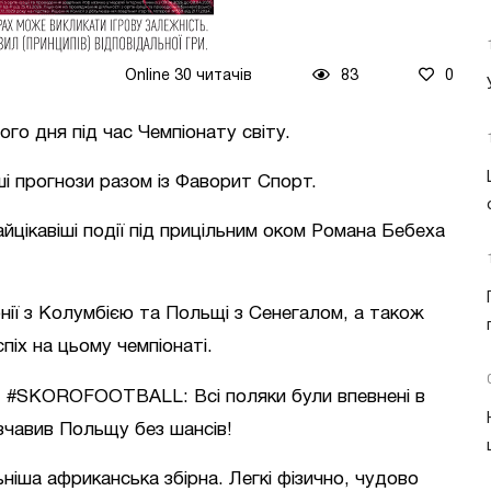
Online 30 читачів
83
0
о дня під час Чемпіонату світу.
іші прогнози разом із Фаворит Спорт.
найцікавіші події під прицільним оком Романа Бебеха
нії з Колумбією та Польщі з Сенегалом, а також
іх на цьому чемпіонаті.
SKOROFOOTBALL: Всі поляки були впевнені в
зчавив Польщу без шансів!
ніша африканська збірна. Легкі фізично, чудово