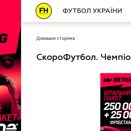
ФУТБОЛ УКРАЇНИ
Домашня сторінка
СкороФутбол. Чемпіон