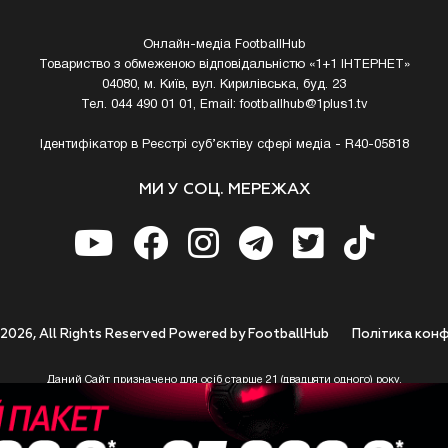
Онлайн-медіа FootballHub
Товариство з обмеженою відповідальністю «1+1 ІНТЕРНЕТ»
04080, м. Київ, вул. Кирилівська, буд. 23
Тел. 044 490 01 01, Email:
footballhub@1plus1.tv
Ідентифікатор в Реєстрі суб’єктіву сфері медіа - R40-05818
МИ У СОЦ. МЕРЕЖАХ
 2026, All Rights Reserved Powered by FootballHub
Полiтика конф
Даний Сайт призначено для осіб старше 21 (двадцяти одного) року.
 до використання https://footballhub.ua, Користувач цим підтверджує, що досяг 21-р
 Ви (Користувач) не досягли 21-річного віку - не розпочинайте або припиніть корист
 Сайту не несе відповідальності за законність використання Сайту та його сервісів