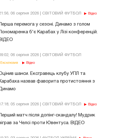
21:56, 06 серпня 2026 | СВІТОВИЙ ФУТБОЛ
Відео
Перша перемога у сезоні. Динамо з голом
Пономаренка б'є Карабах у Лізі конференцій.
ВІДЕО
09:02, 06 серпня 2026 | СВІТОВИЙ ФУТБОЛ
Ексклюзив
Відео
Оцінив шанси. Ексгравець клубу УПЛ та
Карабаха назвав фаворита протистояння з
Динамо
17:18, 05 серпня 2026 | СВІТОВИЙ ФУТБОЛ
Відео
Перший матч після допінг-скандалу! Мудрик
зіграв за Челсі проти Ювентуса. ВІДЕО