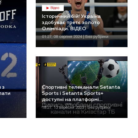
Відео
Історичний бій! Україна
здобуває третє золото
Олімпіади. ВІДЕО
01:27, 08 серпня 2024 | Без рубрики
 з
Спортивні телеканали Setanta
лати
Sports і Setanta Sports+
доступні на платформі
Київстар ТБ
18:27, 13 вересня 2023 | Без рубрики