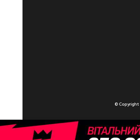
© Copyright
Приступаючи
У разі , якщо
Адміністрація