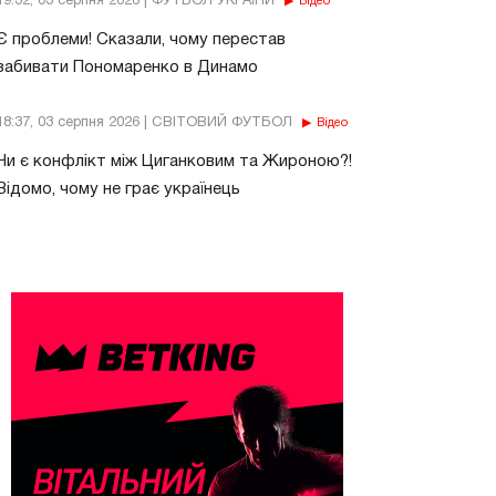
19:32, 03 серпня 2026 | ФУТБОЛ УКРАЇНИ
Відео
Є проблеми! Сказали, чому перестав
забивати Пономаренко в Динамо
18:37, 03 серпня 2026 | СВІТОВИЙ ФУТБОЛ
Відео
Чи є конфлікт між Циганковим та Жироною?!
Відомо, чому не грає українець