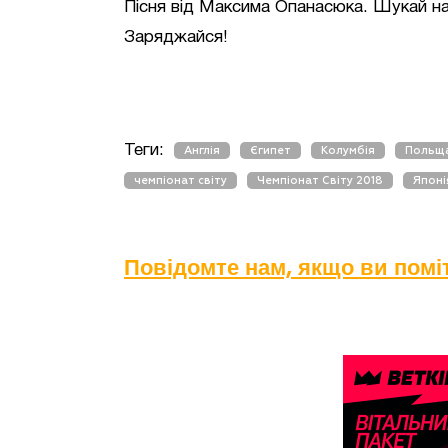
Пісня від Максима Опанасюка. Шукай на
Заряджайся!
Теги:
Англія
Єгипет
Колумбія
Польщ
чемпіонат світу
Чемпіонат Світу 2018
Японі
Повідомте нам, якщо ви пом