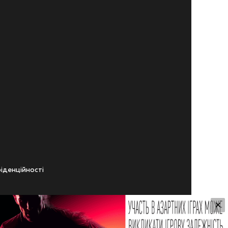
iденцiйностi
×
ічного віку.
ування Сайтом.
 Користувачем,