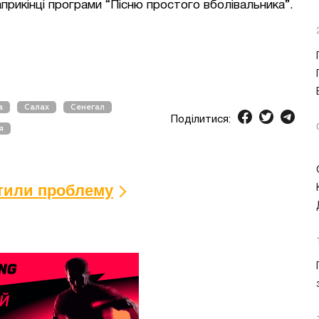
прикінці програми “Пісню простого вболівальника”.
а
Салах
Сенегал
Поділитися:
я
ітили проблему