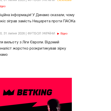
26, 31 липня 2026 | ФУТБОЛ УКРАЇНИ
Ексклюзив
ідео
ційна інформація! У Динамо сказали, чому
кіс зіграв замість Нещерета проти ПАОКа
10, 31 липня 2026 | ФУТБОЛ УКРАЇНИ
Відео
ля вильоту з Ліги Європи. Відомий
наліст жорстко розкритикував зірку
намо