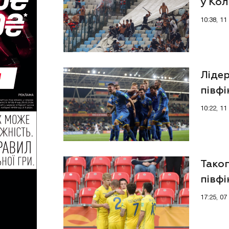
у Кол
10:38, 1
Лідер
півфі
10:22, 11
Таког
півфі
17:25, 07