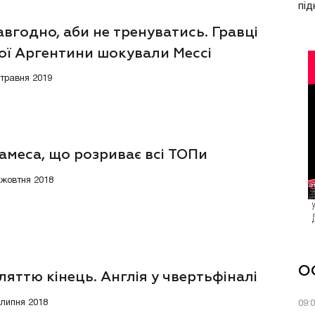
під
вгодно, аби не тренуватись. Гравці
ої Аргентини шокували Мессі
 травня 2019
амеса, що розриває всі ТОПи
2 жовтня 2018
О
яттю кінець. Англія у чвертьфіналі
 липня 2018
09: