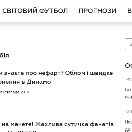
СВІТОВИЙ ФУТБОЛ
ПРОГНОЗИ
В
бія
О
и знаєте про нефарт? Облом і швидке
14:
рнення в Динамо
Гот
4 листопада 2019
нац
12:
Нов
 на мачете! Жахлива сутичка фанатів
до 