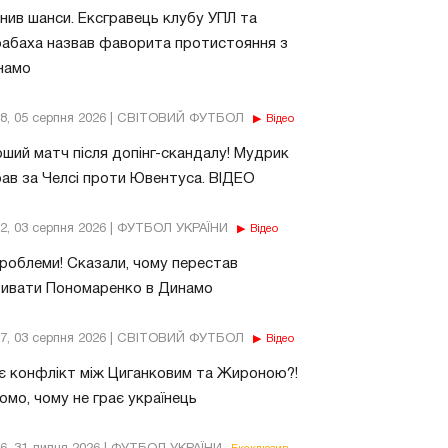
нив шанси. Ексгравець клубу УПЛ та
абаха назвав фаворита протистояння з
намо
18, 05 серпня 2026 | СВІТОВИЙ ФУТБОЛ
Відео
ший матч після допінг-скандалу! Мудрик
рав за Челсі проти Ювентуса. ВІДЕО
32, 03 серпня 2026 | ФУТБОЛ УКРАЇНИ
Відео
роблеми! Сказали, чому перестав
бивати Пономаренко в Динамо
37, 03 серпня 2026 | СВІТОВИЙ ФУТБОЛ
Відео
є конфлікт між Циганковим та Жироною?!
омо, чому не грає українець