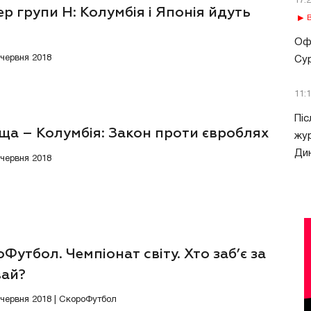
17:
р групи H: Колумбія і Японія йдуть
В
Офі
 червня 2018
Сур
11:
Піс
ща – Колумбія: Закон проти євроблях
жур
Ди
 червня 2018
Футбол. Чемпіонат світу. Хто заб’є за
вай?
4 червня 2018 | СкороФутбол