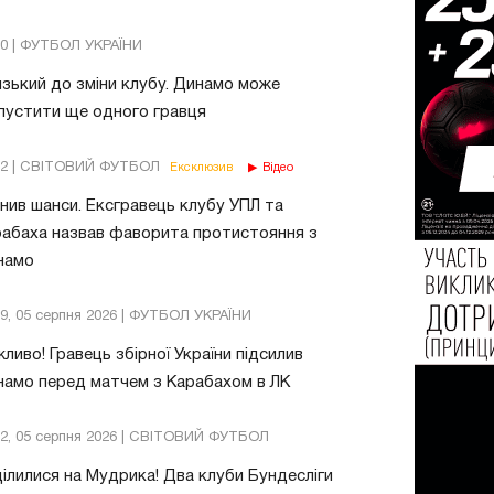
30 | ФУТБОЛ УКРАЇНИ
зький до зміни клубу. Динамо може
пустити ще одного гравця
02 | СВІТОВИЙ ФУТБОЛ
Ексклюзив
Відео
нив шанси. Ексгравець клубу УПЛ та
абаха назвав фаворита протистояння з
намо
39, 05 серпня 2026 | ФУТБОЛ УКРАЇНИ
ливо! Гравець збірної України підсилив
амо перед матчем з Карабахом в ЛК
32, 05 серпня 2026 | СВІТОВИЙ ФУТБОЛ
ілилися на Мудрика! Два клуби Бундесліги