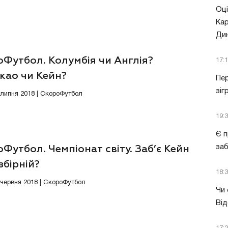
Оці
Кар
Ди
Футбол. Колумбія чи Англія?
17:
као чи Кейн?
Пер
зіг
3 липня 2018 | СкороФутбол
19:
Є п
за
Футбол. Чемпіонат світу. Заб’є Кейн
бірній?
18:
8 червня 2018 | СкороФутбол
Чи 
Від