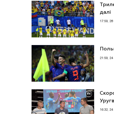
Триле
далі
17:59, 28
Поль
21:59, 24
Скоро
Уруг
16:32, 2