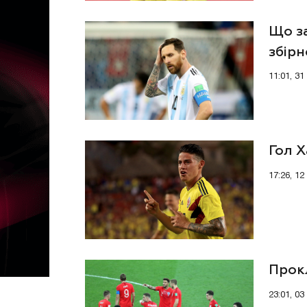
Що за
збірн
11:01, 31
Гол Х
17:26, 1
Прокл
23:01, 03