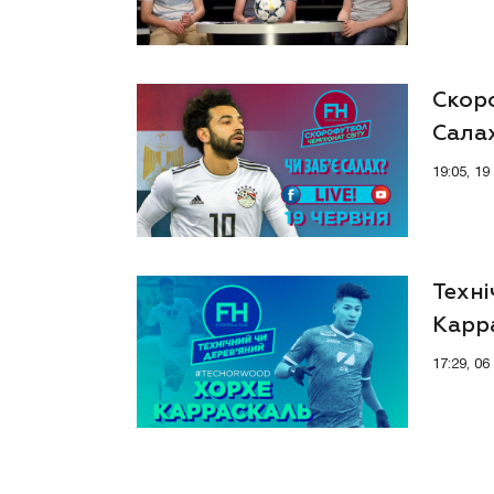
Скоро
Сала
19:05, 19
Техні
Карр
17:29, 06