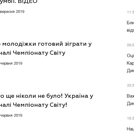
умбії. ВІДЕО
1 вересня 2019
11:
Бли
від
 молодіжки готовий зіграти у
09:
налі Чемпіонату Світу
Оці
Кар
 червня 2019
Ди
20:
о ще ніколи не було! Україна у
Важ
Дин
налі Чемпіонату Світу!
 червня 2019
19:
Нац