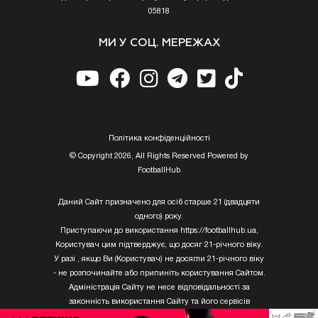
05818
МИ У СОЦ. МЕРЕЖАХ
Полiтика конфiденцiйностi
© Copyright 2026, All Rights Reserved Powered by
FootballHub
Даний Сайт призначено для осіб старше 21 (двадцяти
одного) року.
Приступаючи до використання https://footballhub.ua,
Користувач цим підтверджує, що досяг 21-річного віку.
У разі , якщо Ви (Користувач) не досягли 21-річного віку
- не розпочинайте або припиніть користування Сайтом.
Адміністрація Сайту не несе відповідальності за
законність використання Сайту та його сервісів
Користувачем, який не досяг 21-річного віку.