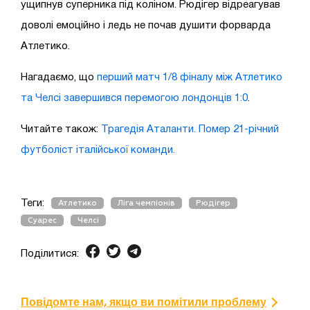
ущипнув суперника під коліном. Рюдігер відреагував
доволі емоційно і ледь не почав душити форварда
Атлетико.
Нагадаємо, що
перший матч 1/8 фіналу між Атлетико
та Челсі завершився перемогою лондонців 1:0
.
Читайте також:
Трагедія Аталанти. Помер 21-річний
футболіст італійської команди.
Теги:
Атлетико
Ліга чемпіонів
Рюдігер
Суарес
Челсі
Поділитися:
Повідомте нам, якщо ви помітили проблему