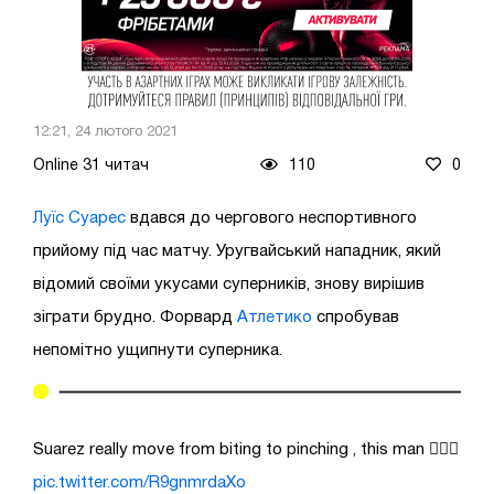
12:21, 24 лютого 2021
Online 31 читач
110
0
Луїс Суарес
вдався до чергового неспортивного
прийому під час матчу. Уругвайський нападник, який
відомий своїми укусами суперників, знову вирішив
зіграти брудно. Форвард
Атлетико
спробував
непомітно ущипнути суперника.
Suarez really move from biting to pinching , this man 🤦🏾‍♀️
pic.twitter.com/R9gnmrdaXo