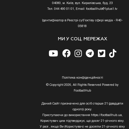
04080, м. Київ, вул. Кирилівська, буд. 23
Тел. 044 490 01 01, Email:
footballhub@1plus1.tv
Ідентифікатор в Реєстрі суб’єктіву сфері медіа - R40-
05818
МИ У СОЦ. МЕРЕЖАХ
Полiтика конфiденцiйностi
© Copyright 2026, All Rights Reserved Powered by
FootballHub
Даний Сайт призначено для осіб старше 21 (двадцяти
одного) року.
Приступаючи до використання https://footballhub.ua,
Користувач цим підтверджує, що досяг 21-річного віку.
У разі , якщо Ви (Користувач) не досягли 21-річного віку