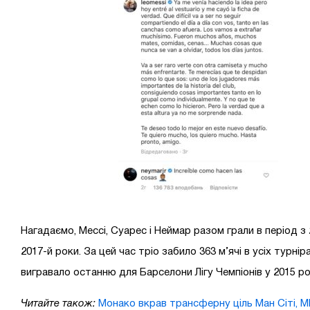
Нагадаємо, Мессі, Суарес і Неймар разом грали в період з 
2017-й роки. За цей час тріо забило 363 м’ячі в усіх турнір
вигравало останню для Барселони Лігу Чемпіонів у 2015 ро
Читайте також:
Монако вкрав трансферну ціль Ман Сіті, 