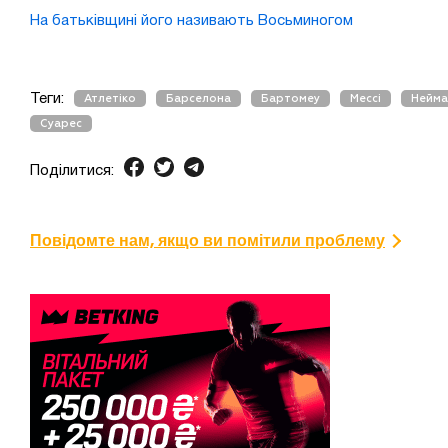
На батьківщині його називають Восьминогом
Теги:
Атлетіко
Барселона
Бартомеу
Мессі
Нейм
Суарес
Поділитися:
Повідомте нам, якщо ви помітили проблему