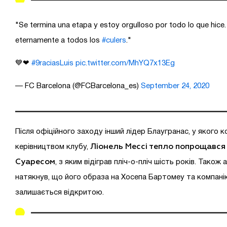
"Se termina una etapa y estoy orgulloso por todo lo que hice
eternamente a todos los
#culers
."
💙❤
#9raciasLuis
pic.twitter.com/MhYQ7x13Eg
— FC Barcelona (@FCBarcelona_es)
September 24, 2020
Після офіційного заходу інший лідер Блаугранас, у якого к
Ліонель Мессі тепло попрощався 
керівництвом клубу,
Суаресом
, з яким відіграв пліч-о-пліч шість років. Також
натякнув, що його образа на Хосепа Бартомеу та компані
залишається відкритою.