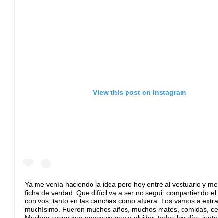
View this post on Instagram
Ya me venía haciendo la idea pero hoy entré al vestuario y me 
ficha de verdad. Que difícil va a ser no seguir compartiendo el d
con vos, tanto en las canchas como afuera. Los vamos a extra
muchísimo. Fueron muchos años, muchos mates, comidas, 
Muchas cosas que nunca se van a olvidar, todos los días junto