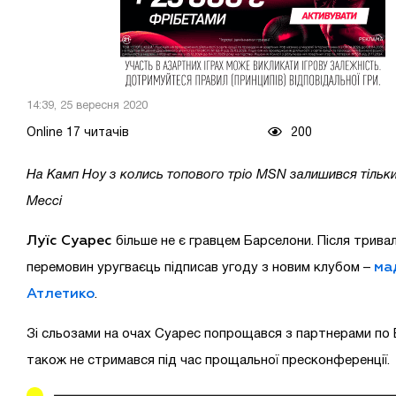
14:39, 25 вересня 2020
Online 17 читачів
200
На Камп Ноу з колись топового тріо MSN залишився тільки
Мессі
Луїс Суарес
більше не є гравцем Барселони. Після трива
ма
перемовин уругваєць підписав угоду з новим клубом –
Атлетико
.
Зі сльозами на очах Суарес попрощався з партнерами по Б
також не стримався під час прощальної пресконференції.