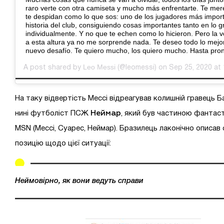
raro verte con otra camiseta y mucho más enfrentarte. Te mer
te despidan como lo que sos: uno de los jugadores más import
historia del club, consiguiendo cosas importantes tanto en lo 
individualmente. Y no que te echen como lo hicieron. Pero la 
a esta altura ya no me sorprende nada. Te deseo todo lo mejo
nuevo desafío. Te quiero mucho, los quiero mucho. Hasta pron
Leo Messi
A post shared by
(@leomessi) on Sep 25, 2020 at
На таку відвертість Мессі відреагував колишній гравець Б
Неймар
нині футболіст ПСЖ
, який був частиною фантас
MSN (Мессі, Суарес, Неймар). Бразилець лаконічно описав
позицію щодо цієї ситуації:
Неймовірно, як вони ведуть справи