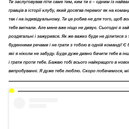
Ти заслуговував піти саме тим, ким ти є – одним із найв
гравців в історії клубу, який досягав перемог як на коман
так і на індивідуальному. Ти це робив не для того, щоб во
тебе вигнали. Але мене вже ніщо не дивує. Сьогодні я за
роздягальні і зажурився. Як же важко буде не ділитися з
буденними речами і не грати з тобою в одній команді! Є 
які я ніколи не забуду. Буде дуже дивно бачити тебе в і
і грати проти тебе. Бажаю тобі всього найкращого в нов
випробуванні. Я дуже тебе люблю. Скоро побачимося, мі