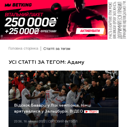
Головна сторінка
Статті за тегом
УСІ СТАТТІ ЗА ТЕГОМ: Адаму
Відскок Баварії у Лізі чемпіонів. Німці
врятувалися у Зальцбурзі. ВІДЕО
Відео
23:56, 16 лютого 2022 | СВІТОВИЙ ФУТБОЛ