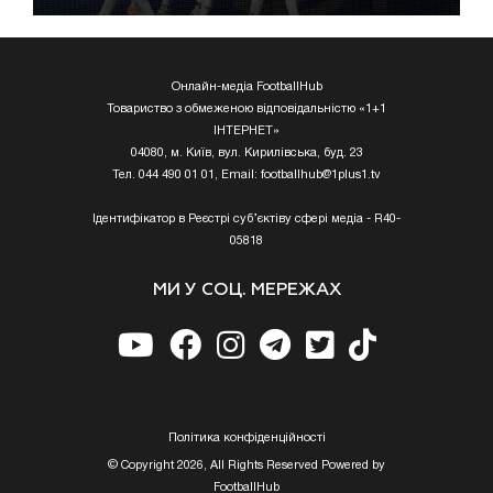
Онлайн-медіа FootballHub
Товариство з обмеженою відповідальністю «1+1
ІНТЕРНЕТ»
04080, м. Київ, вул. Кирилівська, буд. 23
Тел. 044 490 01 01, Email:
footballhub@1plus1.tv
Ідентифікатор в Реєстрі суб’єктіву сфері медіа - R40-
05818
МИ У СОЦ. МЕРЕЖАХ
Полiтика конфiденцiйностi
© Copyright 2026, All Rights Reserved Powered by
FootballHub