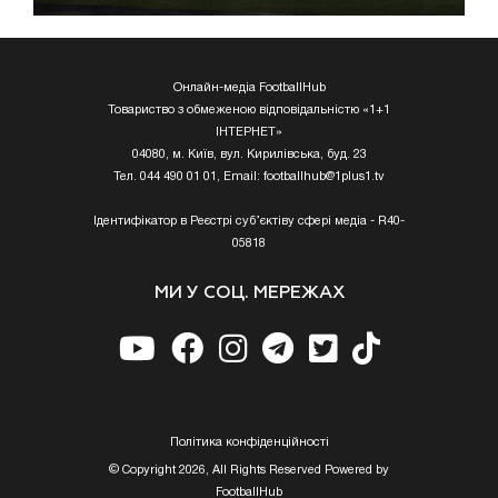
Онлайн-медіа FootballHub
Товариство з обмеженою відповідальністю «1+1
ІНТЕРНЕТ»
04080, м. Київ, вул. Кирилівська, буд. 23
Тел. 044 490 01 01, Email:
footballhub@1plus1.tv
Ідентифікатор в Реєстрі суб’єктіву сфері медіа - R40-
05818
МИ У СОЦ. МЕРЕЖАХ
Полiтика конфiденцiйностi
© Copyright 2026, All Rights Reserved Powered by
FootballHub