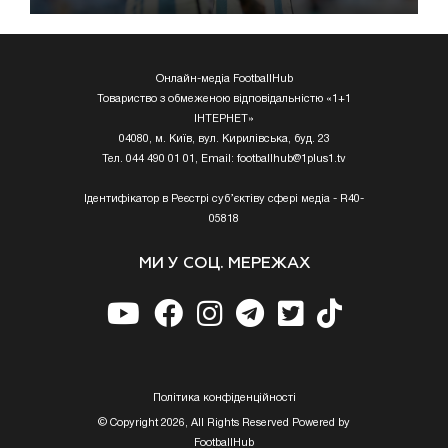
Онлайн-медіа FootballHub
Товариство з обмеженою відповідальністю «1+1
ІНТЕРНЕТ»
04080, м. Київ, вул. Кирилівська, буд. 23
Тел. 044 490 01 01, Email:
footballhub@1plus1.tv
Ідентифікатор в Реєстрі суб’єктіву сфері медіа - R40-
05818
МИ У СОЦ. МЕРЕЖАХ
Полiтика конфiденцiйностi
© Copyright 2026, All Rights Reserved Powered by
FootballHub