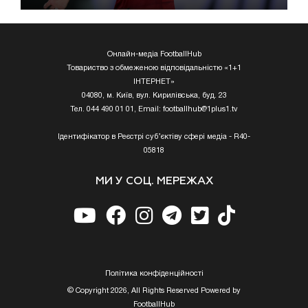
Онлайн-медіа FootballHub
Товариство з обмеженою відповідальністю «1+1
ІНТЕРНЕТ»
04080, м. Київ, вул. Кирилівська, буд. 23
Тел. 044 490 01 01, Email:
footballhub@1plus1.tv
Ідентифікатор в Реєстрі суб’єктіву сфері медіа - R40-
05818
МИ У СОЦ. МЕРЕЖАХ
Полiтика конфiденцiйностi
© Copyright 2026, All Rights Reserved Powered by
FootballHub