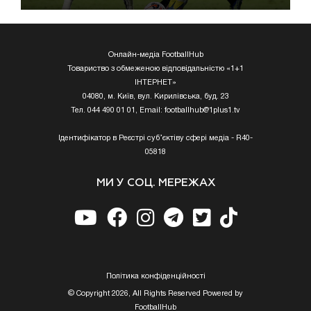
Онлайн-медіа FootballHub
Товариство з обмеженою відповідальністю «1+1
ІНТЕРНЕТ»
04080, м. Київ, вул. Кирилівська, буд. 23
Тел. 044 490 01 01, Email:
footballhub@1plus1.tv
Ідентифікатор в Реєстрі суб’єктіву сфері медіа - R40-
05818
МИ У СОЦ. МЕРЕЖАХ
Полiтика конфiденцiйностi
© Copyright 2026, All Rights Reserved Powered by
FootballHub