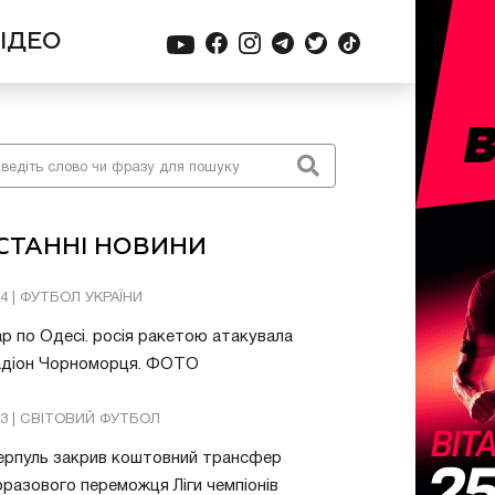
ІДЕО
СТАННІ НОВИНИ
04 | ФУТБОЛ УКРАЇНИ
р по Одесі. росія ракетою атакувала
адіон Чорноморця. ФОТО
03 | СВІТОВИЙ ФУТБОЛ
ерпуль закрив коштовний трансфер
разового переможця Ліги чемпіонів