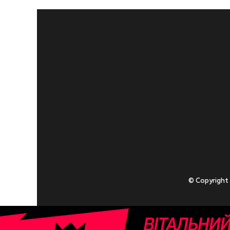
© Copyright
Приступаючи
У разі , якщо