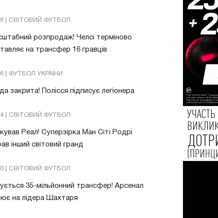
08 | СВІТОВИЙ ФУТБОЛ
штабний розпродаж! Челсі терміново
тавляє на трансфер 16 гравців
26 | ФУТБОЛ УКРАЇНИ
да закрита! Полісся підписує легіонера
54 | СВІТОВИЙ ФУТБОЛ
ував Реал! Суперзірка Ман Сіті Родрі
ав інший світовий гранд
20 | СВІТОВИЙ ФУТБОЛ
ується 35-мільйонний трансфер! Арсенал
ює на лідера Шахтаря