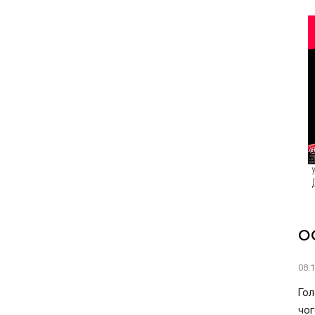
О
08:
Гол
чог