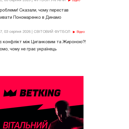
32, 03 серпня 2026 | ФУТБОЛ УКРАЇНИ
Відео
роблеми! Сказали, чому перестав
бивати Пономаренко в Динамо
37, 03 серпня 2026 | СВІТОВИЙ ФУТБОЛ
Відео
є конфлікт між Циганковим та Жироною?!
омо, чому не грає українець