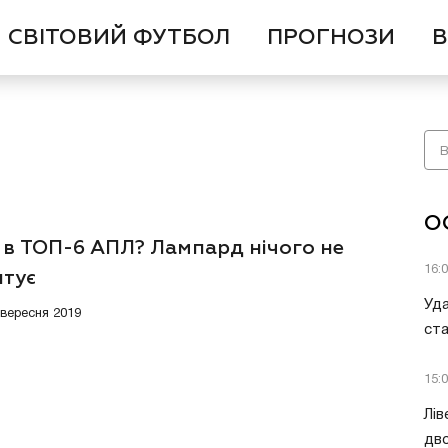
СВІТОВИЙ ФУТБОЛ
ПРОГНОЗИ
В
О
 в ТОП-6 АПЛ? Лампард нічого не
16:
нтує
Уда
4 вересня 2019
ст
15:
Лів
дво