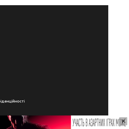
iденцiйностi
×
ічного віку.
ування Сайтом.