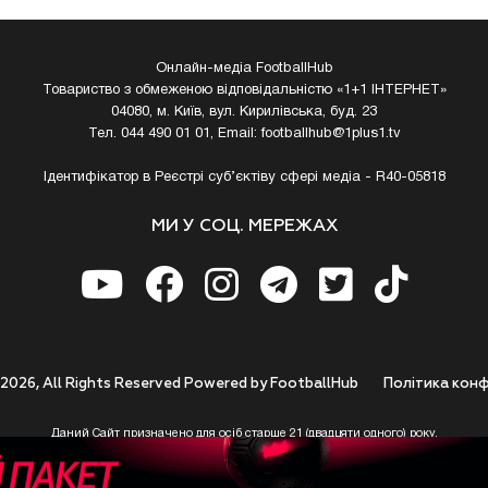
Онлайн-медіа FootballHub
Товариство з обмеженою відповідальністю «1+1 ІНТЕРНЕТ»
04080, м. Київ, вул. Кирилівська, буд. 23
Тел. 044 490 01 01, Email:
footballhub@1plus1.tv
Ідентифікатор в Реєстрі суб’єктіву сфері медіа - R40-05818
МИ У СОЦ. МЕРЕЖАХ
 2026, All Rights Reserved Powered by FootballHub
Полiтика конф
Даний Сайт призначено для осіб старше 21 (двадцяти одного) року.
 до використання https://footballhub.ua, Користувач цим підтверджує, що досяг 21-р
 Ви (Користувач) не досягли 21-річного віку - не розпочинайте або припиніть корист