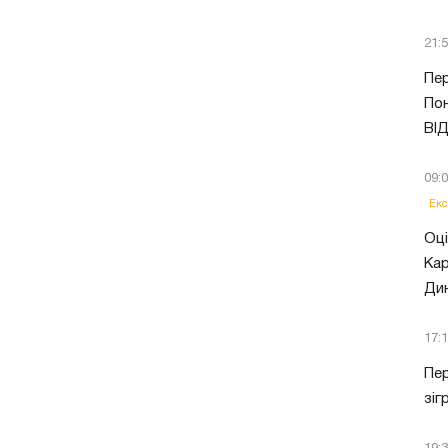
21:
Пер
Пон
ВІ
09:
Екс
Оці
Кар
Ди
17:
Пер
зіг