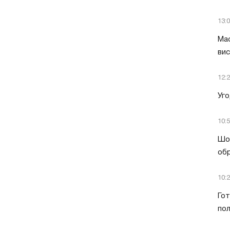
13:
Мас
вис
12:
Уго
10:
Шок
обр
10:
Гот
пол