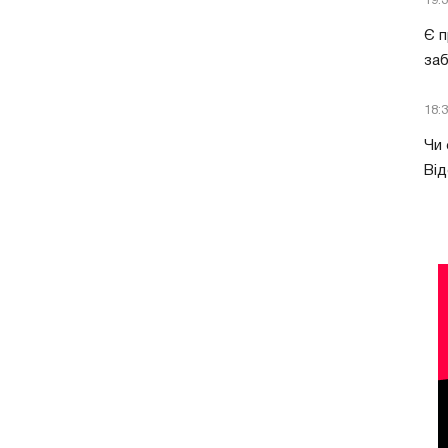
19:
Є п
за
18:
Чи 
Від