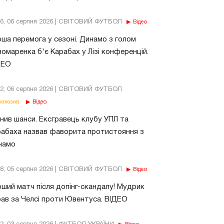
56, 06 серпня 2026 | СВІТОВИЙ ФУТБОЛ
Відео
ша перемога у сезоні. Динамо з голом
омаренка б'є Карабах у Лізі конференцій.
ДЕО
02, 06 серпня 2026 | СВІТОВИЙ ФУТБОЛ
клюзив
Відео
нив шанси. Ексгравець клубу УПЛ та
абаха назвав фаворита протистояння з
намо
18, 05 серпня 2026 | СВІТОВИЙ ФУТБОЛ
Відео
ший матч після допінг-скандалу! Мудрик
рав за Челсі проти Ювентуса. ВІДЕО